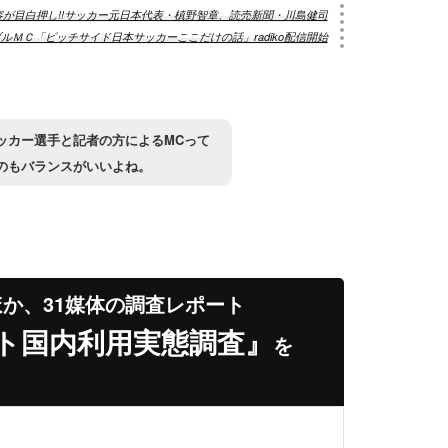
が目白押し!!サッカー元日本代表・槙野智章、読売新聞・川島健司
ルＭＣ「ピッチサイド日本サッカーここだけの話」radiko配信開始
ッカー選手と記者の方によるMCって
のもバランスがいいよね。
ほか、31媒体の調査レポート
ト国内利用実態調査』
を