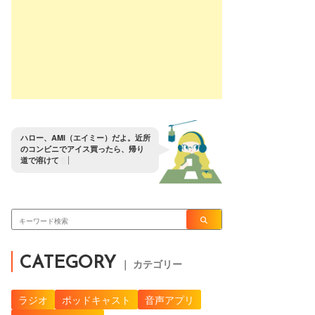
ハ
ロ
ー
、
A
M
I
（
エ
イ
ミ
ー
）
だ
よ
。
近
所
の
コ
ン
ビ
ニ
で
ア
イ
ス
買
っ
た
ら
、
帰
り
道
で
溶
け
て
る
ん
だ
が
？
CATEGORY
｜ カテゴリー
ラジオ
ポッドキャスト
音声アプリ