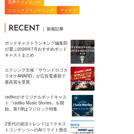
音声テクノロジー
ソニックブランディング
アドテク
RECENT
｜ 新着記事
ポッドキャストランキング編集部
が選ぶ2026年7月おすすめポッド
キャストまとめ
エクシング主催「サウンドロゴカ
ラオケAWARD」が広告電通賞で
最高賞を受賞
radikoがオリジナルポッドキャス
ト『radiko Music Stories』を開
始。第1弾はフジロック特集
Z世代の就活トレンドは？テキス
トコンテンツへのAIリライト懸念