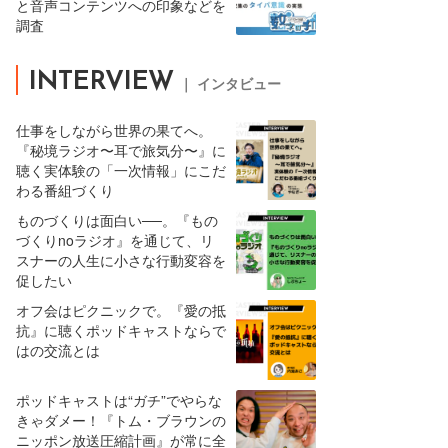
と音声コンテンツへの印象などを
調査
INTERVIEW
｜ インタビュー
仕事をしながら世界の果てへ。
『秘境ラジオ〜耳で旅気分〜』に
聴く実体験の「一次情報」にこだ
わる番組づくり
ものづくりは面白い──。『もの
づくりnoラジオ』を通じて、リ
スナーの人生に小さな行動変容を
促したい
オフ会はピクニックで。『愛の抵
抗』に聴くポッドキャストならで
はの交流とは
ポッドキャストは“ガチ”でやらな
きゃダメー！『トム・ブラウンの
ニッポン放送圧縮計画』が常に全