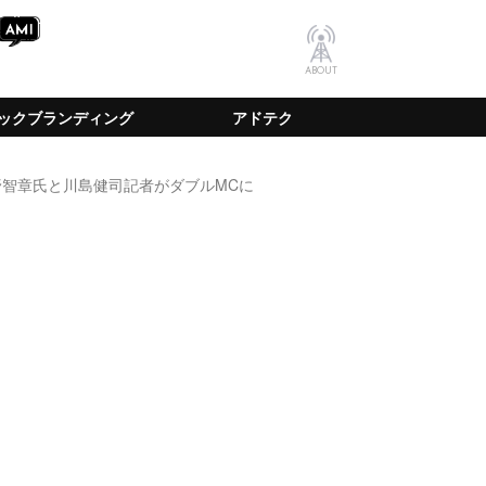
ABOUT
ックブランディング
アドテク
野智章氏と川島健司記者がダブルMCに