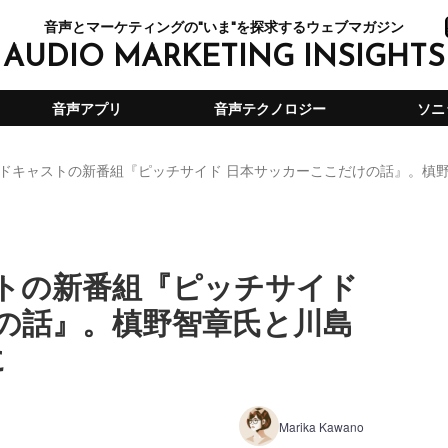
音声とマーケティングの"いま"を探求するウェブマガジン
AUDIO MARKETING INSIGHTS
音声アプリ
音声テクノロジー
ソニ
ドキャストの新番組『ピッチサイド 日本サッカーここだけの話』。槙
トの新番組『ピッチサイド
の話』。槙野智章氏と川島
に
Marika Kawano