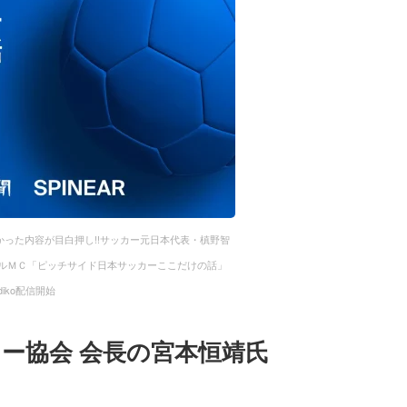
った内容が目白押し!!サッカー元日本代表・槙野智
ルＭＣ「ピッチサイド日本サッカーここだけの話」
adiko配信開始
ー協会 会長の宮本恒靖氏