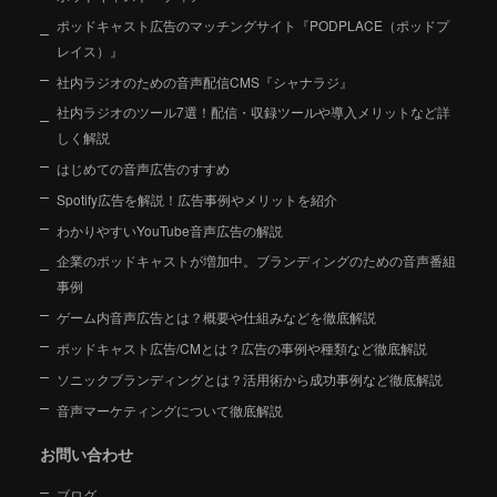
ポッドキャスト広告のマッチングサイト『PODPLACE（ポッドプ
レイス）』
社内ラジオのための音声配信CMS『シャナラジ』
社内ラジオのツール7選！配信・収録ツールや導入メリットなど詳
しく解説
はじめての音声広告のすすめ
Spotify広告を解説！広告事例やメリットを紹介
わかりやすいYouTube音声広告の解説
企業のポッドキャストが増加中。ブランディングのための音声番組
事例
ゲーム内音声広告とは？概要や仕組みなどを徹底解説
ポッドキャスト広告/CMとは？広告の事例や種類など徹底解説
ソニックブランディングとは？活用術から成功事例など徹底解説
音声マーケティングについて徹底解説
お問い合わせ
ブログ