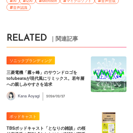
AI
IZAI
Microsoft
マイクロソフト
音声合成
音声認識
RELATED
｜関連記事
ソニックブランディング
三菱電機「霧ヶ峰」のサウンドロゴを
tofubeatsが現代風にリミックス。若年層
への親しみやすさを追求
Kana Aoyagi
2026/02/27
ポッドキャスト
TBSポッドキャスト「となりの雑談」の桜