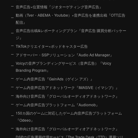
音声広告×位置情報『ジオターゲティング音声広告』
動画（Tver・ABEMA・Youtube）×音声広告を連携出稿『OTT広告
配信』
音声広告出稿&レポーティングプラン『音声広告 購買分析パッケー
ジ』
TikTokクリエイター×ポッドキャスター広告
アドサーバー・SSPソリューション『Audio Ad Manager』
Voicyの音声ブランディングサービス（音声広告）『Voicy
Branding Program』
ゲーム内音声広告『GainAds（ゲイン アズ）』
ゲーム内音声広告アドネットワーク『IMASIVE（イマシブ）』
海外向け音声広告『グローバルオーディオアドネットワーク』
ゲーム内音声広告プラットフォーム『Audiomob』
150カ国のゲームに対応したゲーム内音声広告プラットフォーム
『Odeeo』
海外向け音声広告『グローバルオーディオアドネットワーク』
DSPの広告運用代理サービス『The Trade Desk（TTD）運用ソリ