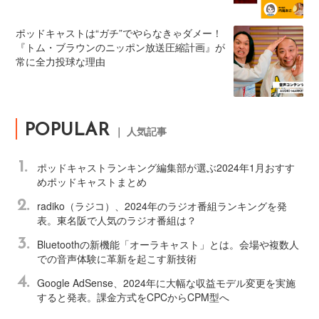
ポッドキャストは“ガチ”でやらなきゃダメー！
『トム・ブラウンのニッポン放送圧縮計画』が
常に全力投球な理由
POPULAR
｜ 人気記事
1.
ポッドキャストランキング編集部が選ぶ2024年1月おすす
めポッドキャストまとめ
2.
radiko（ラジコ）、2024年のラジオ番組ランキングを発
表。東名阪で人気のラジオ番組は？
3.
Bluetoothの新機能「オーラキャスト」とは。会場や複数人
での音声体験に革新を起こす新技術
4.
Google AdSense、2024年に大幅な収益モデル変更を実施
すると発表。課金方式をCPCからCPM型へ