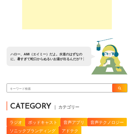
ハ
ロ
ー
、
A
M
I
（
エ
イ
ミ
ー
）
だ
よ
。
水
道
の
は
ず
な
の
に
、
暑
す
ぎ
て
蛇
口
か
ら
ぬ
る
い
お
湯
が
出
る
ん
だ
が
？
CATEGORY
｜ カテゴリー
ラジオ
ポッドキャスト
音声アプリ
音声テクノロジー
ソニックブランディング
アドテク