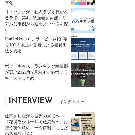
率化
オトバンクが「社内ラジオ聴かれ
るラボ」第4回勉強会を開催。リ
アルな事例から運用ノウハウを探
求
PodToBook.ai、サービス開始1年
で100人以上の著者による書籍出
版を支援
ポッドキャストランキング編集部
が選ぶ2026年7月おすすめポッド
キャストまとめ
INTERVIEW
｜ インタビュー
仕事をしながら世界の果てへ。
『秘境ラジオ〜耳で旅気分〜』に
聴く実体験の「一次情報」にこだ
わる番組づくり