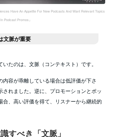
ces Have An Appetite For New Podcasts And Want Relevant Topics
 In Podcast Promos』
は文脈が重要
ていたのは、文脈（コンテキスト）です。
の内容が乖離している場合は低評価が下さ
示されました。逆に、プロモーションとポッ
場合、高い評価を得て、リスナーから継続的
意識すべき「文脈」