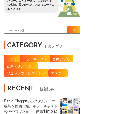
ハ
ロ
ー
、
エ
イ
ミ
ー
だ
よ
。
こ
の
サ
イ
ト
の
名
前
、
長
い
か
ら
さ
、
A
M
I
（
エ
ー
・
エ
ム
・
ア
イ
）
っ
て
覚
え
て
よ
。
CATEGORY
｜ カテゴリー
ラジオ
ポッドキャスト
音声アプリ
音声テクノロジー
ソニックブランディング
アドテク
RECENT
｜ 新着記事
Radio Choppitがカスタムテーマ
機能を提供開始。ポッドキャスト
のSNS向けショート動画制作を効