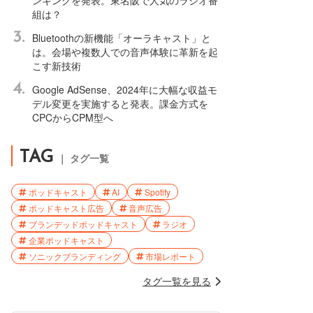
ンキングを発表。東名阪で人気のラジオ番
組は？
3.
Bluetoothの新機能「オーラキャスト」と
は。会場や複数人での音声体験に革新を起
こす新技術
4.
Google AdSense、2024年に大幅な収益モ
デル変更を実施すると発表。課金方式を
CPCからCPM型へ
TAG
｜ タグ一覧
ポッドキャスト
AI
Spotify
ポッドキャスト広告
音声広告
ブランデッドポッドキャスト
ラジオ
企業ポッドキャスト
ソニックブランディング
市場レポート
タグ一覧を見る