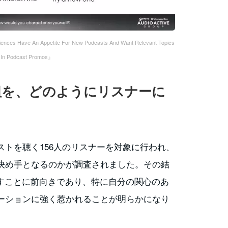
ces Have An Appetite For New Podcasts And Want Relevant Topics
 In Podcast Promos』
組を、どのようにリスナーに
トを聴く156人のリスナーを対象に行われ、
決め手となるのかが調査されました。その結
試すことに前向きであり、特に自分の関心のあ
ーションに強く惹かれることが明らかになり