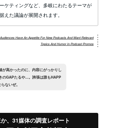
ーケティングなど、多岐にわたるテーマが
据えた議論が展開されます。
Audiences Have An Appetite For New Podcasts And Want Relevant
Topics And Humor In Podcast Promos
値が高かったのに、内容にがっかりし
きのGAPたるや...。誇張は誰もHAPP
ならないぜ。
ほか、31媒体の調査レポート