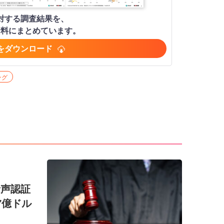
人に対する調査結果を、
資料にまとめています。
をダウンロード
ング
音声認証
7億ドル