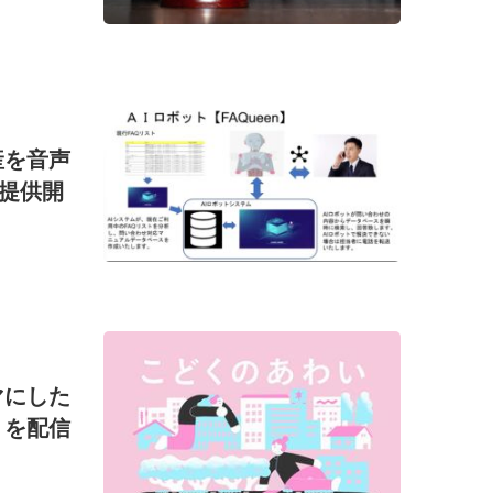
産を音声
を提供開
マにした
』を配信