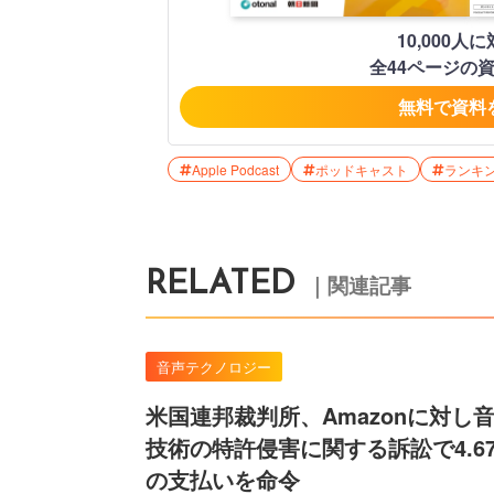
10,000
全44ページの
無料で資料
Apple Podcast
ポッドキャスト
ランキ
RELATED
｜関連記事
音声テクノロジー
米国連邦裁判所、Amazonに対し
技術の特許侵害に関する訴訟で4.6
の支払いを命令