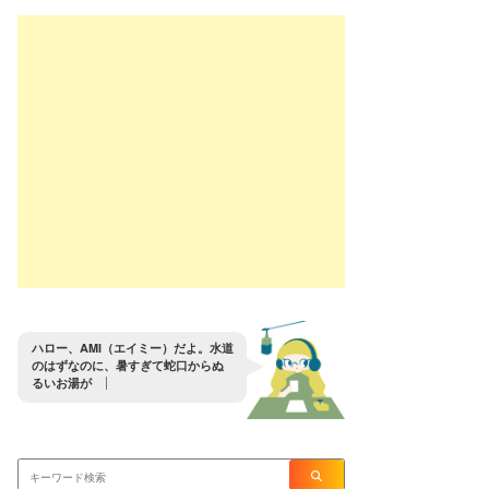
ハ
ロ
ー
、
A
M
I
（
エ
イ
ミ
ー
）
だ
よ
。
水
道
の
は
ず
な
の
に
、
暑
す
ぎ
て
蛇
口
か
ら
ぬ
る
い
お
湯
が
出
る
ん
だ
が
？