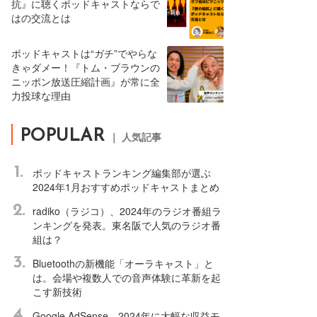
抗』に聴くポッドキャストならで
はの交流とは
ポッドキャストは“ガチ”でやらな
きゃダメー！『トム・ブラウンの
ニッポン放送圧縮計画』が常に全
力投球な理由
POPULAR
｜ 人気記事
1.
ポッドキャストランキング編集部が選ぶ
2024年1月おすすめポッドキャストまとめ
2.
radiko（ラジコ）、2024年のラジオ番組ラ
ンキングを発表。東名阪で人気のラジオ番
組は？
3.
Bluetoothの新機能「オーラキャスト」と
は。会場や複数人での音声体験に革新を起
こす新技術
4.
Google AdSense、2024年に大幅な収益モ