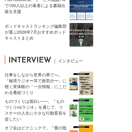
で100人以上の著者による書籍出
版を支援
ポッドキャストランキング編集部
が選ぶ2026年7月おすすめポッド
キャストまとめ
INTERVIEW
｜ インタビュー
仕事をしながら世界の果てへ。
『秘境ラジオ〜耳で旅気分〜』に
聴く実体験の「一次情報」にこだ
わる番組づくり
ものづくりは面白い──。『もの
づくりnoラジオ』を通じて、リ
スナーの人生に小さな行動変容を
促したい
オフ会はピクニックで。『愛の抵