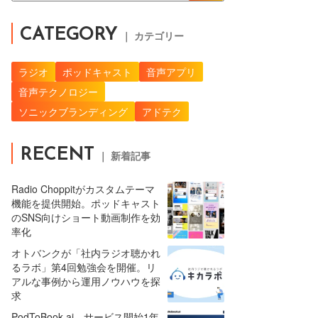
CATEGORY
｜ カテゴリー
ラジオ
ポッドキャスト
音声アプリ
音声テクノロジー
ソニックブランディング
アドテク
RECENT
｜ 新着記事
Radio Choppitがカスタムテーマ
機能を提供開始。ポッドキャスト
のSNS向けショート動画制作を効
率化
オトバンクが「社内ラジオ聴かれ
るラボ」第4回勉強会を開催。リ
アルな事例から運用ノウハウを探
求
PodToBook.ai、サービス開始1年