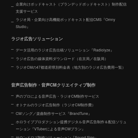
企業向けポッドキャスト（ブランデッドポッドキャスト）制作配信
支援サービス
ラジオ局・企業向け高機能ポッドキャスト配信CMS『Omny
Studio』
ラジオ広告ソリューション
データ活用のラジオ広告出稿ソリューション『Radiolyze』
ラジオ広告の媒体資料ダウンロード（在京局／在阪局）
ラジオCMの47都道府県別料金表（地方別のラジオ広告費用一覧）
音声広告制作・音声CMクリエイティブ制作
声のプロによる音声広告・ラジオCM制作サービス
オトナルのラジオ広告制作（ラジオCM制作費）
CMソング／楽曲制作サービス『BrandTune』
ホロライブプロダクション提携デジタル音声広告制作＆配信ソリュ
ーション
『VTuberによる音声CMプラン』
サウンドロゴ制作ソリューション『Sound Sign』