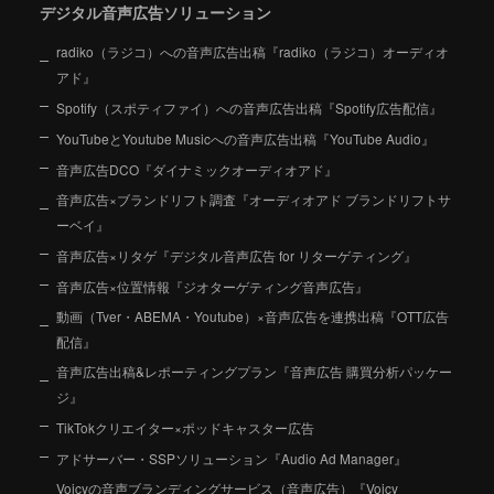
デジタル音声広告ソリューション
radiko（ラジコ）への音声広告出稿『radiko（ラジコ）オーディオ
アド』
Spotify（スポティファイ）への音声広告出稿『Spotify広告配信』
YouTubeとYoutube Musicへの音声広告出稿『YouTube Audio』
音声広告DCO『ダイナミックオーディオアド』
音声広告×ブランドリフト調査『オーディオアド ブランドリフトサ
ーベイ』
音声広告×リタゲ『デジタル音声広告 for リターゲティング』
音声広告×位置情報『ジオターゲティング音声広告』
動画（Tver・ABEMA・Youtube）×音声広告を連携出稿『OTT広告
配信』
音声広告出稿&レポーティングプラン『音声広告 購買分析パッケー
ジ』
TikTokクリエイター×ポッドキャスター広告
アドサーバー・SSPソリューション『Audio Ad Manager』
Voicyの音声ブランディングサービス（音声広告）『Voicy