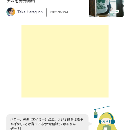
テムを発売開始
Taka Haraguchi
2025/07/24
ハ
ロ
ー
、
A
M
I
（
エ
イ
ミ
ー
）
だ
よ
。
ラ
ジ
オ
好
き
は
陰
キ
ャ
ば
か
り
.
.
と
か
言
っ
て
る
や
つ
は
誰
だ
？
ゆ
る
さ
ん
ぞ
〜
？