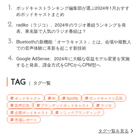
1.
ポッドキャストランキング編集部が選ぶ2024年1月おすす
めポッドキャストまとめ
2.
radiko（ラジコ）、2024年のラジオ番組ランキングを発
表。東名阪で人気のラジオ番組は？
3.
Bluetoothの新機能「オーラキャスト」とは。会場や複数人
での音声体験に革新を起こす新技術
4.
Google AdSense、2024年に大幅な収益モデル変更を実施
すると発表。課金方式をCPCからCPM型へ
TAG
｜ タグ一覧
ポッドキャスト
AI
Spotify
ポッドキャスト広告
音声広告
ブランデッドポッドキャスト
ラジオ
企業ポッドキャスト
ソニックブランディング
市場レポート
タグ一覧を見る