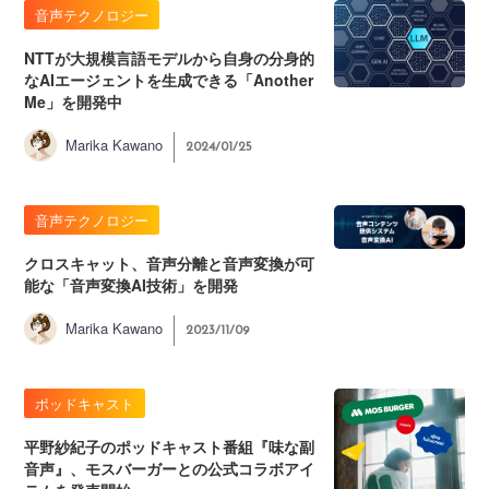
音声テクノロジー
NTTが大規模言語モデルから自身の分身的
なAIエージェントを生成できる「Another
Me」を開発中
Marika Kawano
2024/01/25
音声テクノロジー
クロスキャット、音声分離と音声変換が可
能な「音声変換AI技術」を開発
Marika Kawano
2023/11/09
ポッドキャスト
平野紗紀子のポッドキャスト番組『味な副
音声』、モスバーガーとの公式コラボアイ