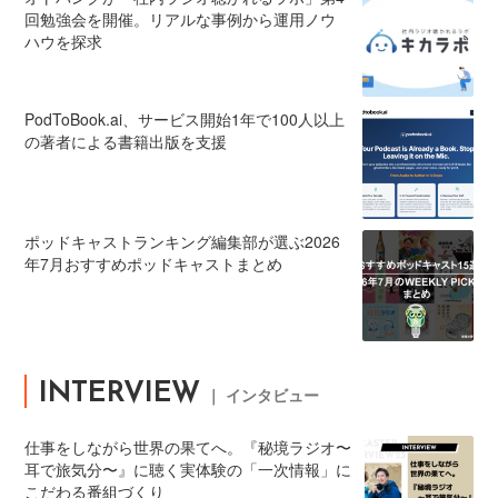
回勉強会を開催。リアルな事例から運用ノウ
ハウを探求
PodToBook.ai、サービス開始1年で100人以上
の著者による書籍出版を支援
ポッドキャストランキング編集部が選ぶ2026
年7月おすすめポッドキャストまとめ
INTERVIEW
｜ インタビュー
仕事をしながら世界の果てへ。『秘境ラジオ〜
耳で旅気分〜』に聴く実体験の「一次情報」に
こだわる番組づくり