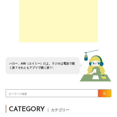
ハ
ロ
ー
、
A
M
I
（
エ
イ
ミ
ー
）
だ
よ
。
ラ
ジ
オ
は
電
波
で
聴
く
派
？
そ
れ
と
も
ア
プ
リ
で
聴
く
派
？
CATEGORY
｜ カテゴリー