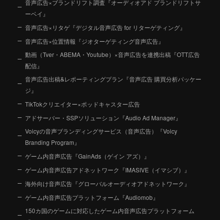
音声広告×ブランドリフト調査『オーディオアド ブランドリフトサ
ーベイ』
音声広告×リタゲ『デジタル音声広告 for リターゲティング』
音声広告×位置情報『ジオターゲティング音声広告』
動画（Tver・ABEMA・Youtube）×音声広告を連携出稿『OTT広告
配信』
音声広告出稿&レポーティングプラン『音声広告 購買分析パッケー
ジ』
TikTokクリエイター×ポッドキャスター広告
アドサーバー・SSPソリューション『Audio Ad Manager』
Voicyの音声ブランディングサービス（音声広告）『Voicy
Branding Program』
ゲーム内音声広告『GainAds（ゲイン アズ）』
ゲーム内音声広告アドネットワーク『IMASIVE（イマシブ）』
海外向け音声広告『グローバルオーディオアドネットワーク』
ゲーム内音声広告プラットフォーム『Audiomob』
150カ国のゲームに対応したゲーム内音声広告プラットフォーム