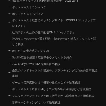
第6回ポッドキャスト国内利用実態調査（2026.2月）
ポッドキャストランキング
ポッドキャストペディア
ポッドキャスト広告のマッチングサイト『PODPLACE（ポッドプ
レイス）』
社内ラジオのための音声配信CMS『シャナラジ』
社内ラジオのツール7選！配信・収録ツールや導入メリットなど詳
しく解説
はじめての音声広告のすすめ
Spotify広告を解説！広告事例やメリットを紹介
わかりやすいYouTube音声広告の解説
企業のポッドキャストが増加中。ブランディングのための音声番組
事例
ゲーム内音声広告とは？概要や仕組みなどを徹底解説
ポッドキャスト広告/CMとは？広告の事例や種類など徹底解説
ソニックブランディングとは？活用術から成功事例など徹底解説
音声マーケティングについて徹底解説