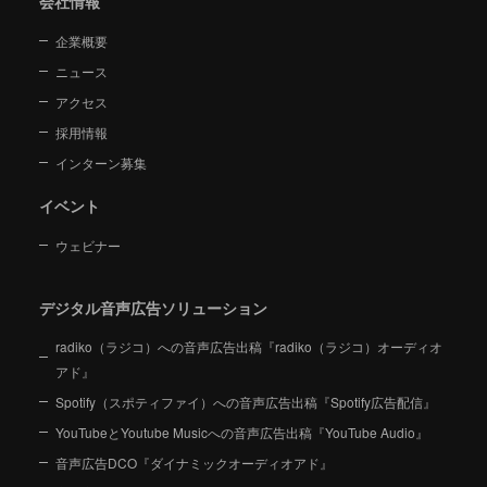
会社情報
企業概要
ニュース
アクセス
採用情報
インターン募集
イベント
ウェビナー
デジタル音声広告ソリューション
radiko（ラジコ）への音声広告出稿『radiko（ラジコ）オーディオ
アド』
Spotify（スポティファイ）への音声広告出稿『Spotify広告配信』
YouTubeとYoutube Musicへの音声広告出稿『YouTube Audio』
音声広告DCO『ダイナミックオーディオアド』