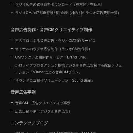
ラジオ広告の媒体資料ダウンロード（在京局／在阪局）
ラジオCMの47都道府県別料金表（地方別のラジオ広告費用一覧）
音声広告制作・音声CMクリエイティブ制作
声のプロによる音声広告・ラジオCM制作サービス
オトナルのラジオ広告制作（ラジオCM制作費）
CMソング／楽曲制作サービス『BrandTune』
ホロライブプロダクション提携デジタル音声広告制作＆配信ソリュ
ーション
『VTuberによる音声CMプラン』
サウンドロゴ制作ソリューション『Sound Sign』
音声広告事例
音声CM・広告クリエイティブ事例
広告出稿事例（デジタル音声広告）
コンテンツ／ブログ