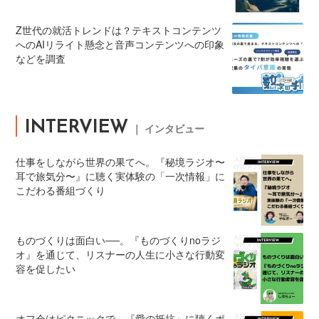
Z世代の就活トレンドは？テキストコンテンツ
へのAIリライト懸念と音声コンテンツへの印象
などを調査
INTERVIEW
｜ インタビュー
仕事をしながら世界の果てへ。『秘境ラジオ〜
耳で旅気分〜』に聴く実体験の「一次情報」に
こだわる番組づくり
ものづくりは面白い──。『ものづくりnoラジ
オ』を通じて、リスナーの人生に小さな行動変
容を促したい
オフ会はピクニックで。『愛の抵抗』に聴くポ