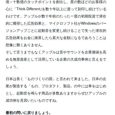
億～十数億のタッチポイントを創出し、星の数ほどのお客様の
心に「Think Different｣を数十年以上に渡って刻印し続けている
わけです。アップルが数十年前のたった一度の初期投資で潜在
的に獲得した広告効果と、マイクロソフト社がWindowsのバー
ジョンアップごとに起動音を変更し続けることで失った潜在的
広告効果をお金に換算したら莫大な金額になるであろうことは
想像に難くありません。
そして言うまでもなくアップルは音やサウンドを企業価値を高
める無形資産として活用している企業の大成功事例と言えるで
しょう。
日本は長く「ものづくりの国」と言われて来ました。日本の企
業が製造する「もの、プロダクト、製品」の中には車をはじめ
とし、起動音を鳴らす商品が多数ありますからぜひアップルの
成功例を見習いたいものですね。
最初の問いに戻りましょう。