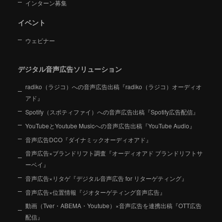
インターン募集
イベント
ウェビナー
デジタル音声広告ソリューション
radiko（ラジコ）への音声広告出稿『radiko（ラジコ）オーディオ
アド』
Spotify（スポティファイ）への音声広告出稿『Spotify広告配信』
YouTubeとYoutube Musicへの音声広告出稿『YouTube Audio』
音声広告DCO『ダイナミックオーディオアド』
音声広告×ブランドリフト調査『オーディオアド ブランドリフトサ
ーベイ』
音声広告×リタゲ『デジタル音声広告 for リターゲティング』
音声広告×位置情報『ジオターゲティング音声広告』
動画（Tver・ABEMA・Youtube）×音声広告を連携出稿『OTT広告
配信』