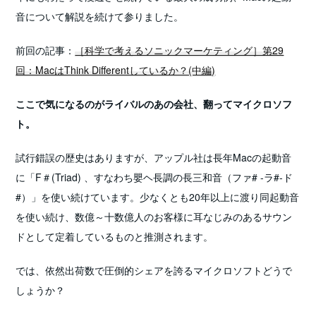
音について解説を続けて参りました。
前回の記事：
［科学で考えるソニックマーケティング］第29
回：MacはThink Differentしているか？(中編)
ここで気になるのがライバルのあの会社、翻ってマイクロソフ
ト。
試行錯誤の歴史はありますが、アップル社は長年Macの起動音
に「F＃(Triad) 、すなわち嬰ヘ長調の長三和音（ファ# -ラ#-ド
#）」を使い続けています。少なくとも20年以上に渡り同起動音
を使い続け、数億～十数億人のお客様に耳なじみのあるサウン
ドとして定着しているものと推測されます。
では、依然出荷数で圧倒的シェアを誇るマイクロソフトどうで
しょうか？