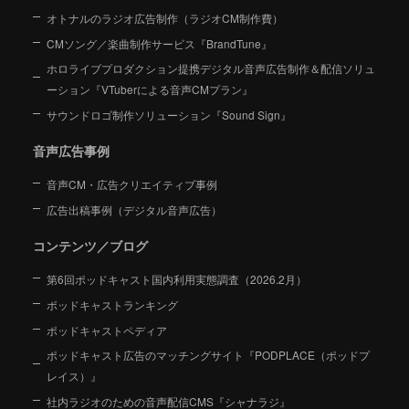
オトナルのラジオ広告制作（ラジオCM制作費）
CMソング／楽曲制作サービス『BrandTune』
ホロライブプロダクション提携デジタル音声広告制作＆配信ソリュ
ーション
『VTuberによる音声CMプラン』
サウンドロゴ制作ソリューション『Sound Sign』
音声広告事例
音声CM・広告クリエイティブ事例
広告出稿事例（デジタル音声広告）
コンテンツ／ブログ
第6回ポッドキャスト国内利用実態調査（2026.2月）
ポッドキャストランキング
ポッドキャストペディア
ポッドキャスト広告のマッチングサイト『PODPLACE（ポッドプ
レイス）』
社内ラジオのための音声配信CMS『シャナラジ』