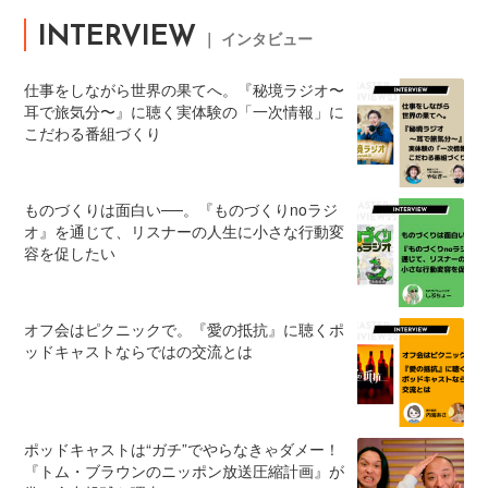
INTERVIEW
｜ インタビュー
仕事をしながら世界の果てへ。『秘境ラジオ〜
耳で旅気分〜』に聴く実体験の「一次情報」に
こだわる番組づくり
ものづくりは面白い──。『ものづくりnoラジ
オ』を通じて、リスナーの人生に小さな行動変
容を促したい
オフ会はピクニックで。『愛の抵抗』に聴くポ
ッドキャストならではの交流とは
ポッドキャストは“ガチ”でやらなきゃダメー！
『トム・ブラウンのニッポン放送圧縮計画』が