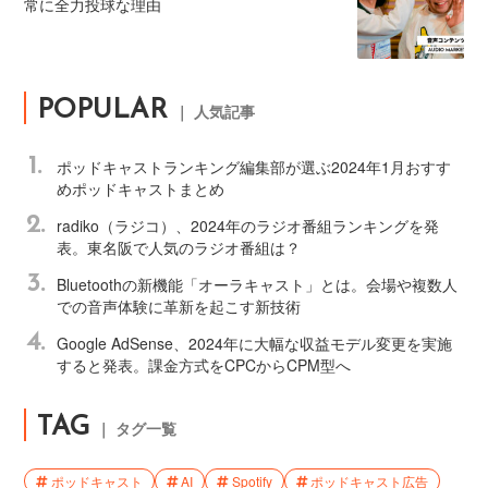
常に全力投球な理由
POPULAR
｜ 人気記事
1.
ポッドキャストランキング編集部が選ぶ2024年1月おすす
めポッドキャストまとめ
2.
radiko（ラジコ）、2024年のラジオ番組ランキングを発
表。東名阪で人気のラジオ番組は？
3.
Bluetoothの新機能「オーラキャスト」とは。会場や複数人
での音声体験に革新を起こす新技術
4.
Google AdSense、2024年に大幅な収益モデル変更を実施
すると発表。課金方式をCPCからCPM型へ
TAG
｜ タグ一覧
ポッドキャスト
AI
Spotify
ポッドキャスト広告