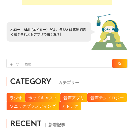
ハ
ロ
ー
、
A
M
I
（
エ
イ
ミ
ー
）
だ
よ
。
ラ
ジ
オ
は
電
波
で
聴
く
派
？
そ
れ
と
も
ア
プ
リ
で
聴
く
派
？
CATEGORY
｜ カテゴリー
ラジオ
ポッドキャスト
音声アプリ
音声テクノロジー
ソニックブランディング
アドテク
RECENT
｜ 新着記事