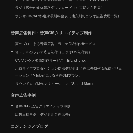
ラジオ広告の媒体資料ダウンロード（在京局／在阪局）
ラジオCMの47都道府県別料金表（地方別のラジオ広告費用一覧）
音声広告制作・音声CMクリエイティブ制作
声のプロによる音声広告・ラジオCM制作サービス
オトナルのラジオ広告制作（ラジオCM制作費）
CMソング／楽曲制作サービス『BrandTune』
ホロライブプロダクション提携デジタル音声広告制作＆配信ソリュ
ーション
『VTuberによる音声CMプラン』
サウンドロゴ制作ソリューション『Sound Sign』
音声広告事例
音声CM・広告クリエイティブ事例
広告出稿事例（デジタル音声広告）
コンテンツ／ブログ