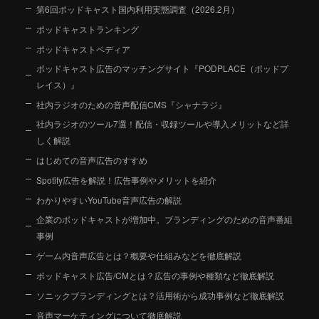
第6回ポッドキャスト国内利用実態調査（2026.2月）
ポッドキャストランキング
ポッドキャストペディア
ポッドキャスト広告のマッチングサイト『PODPLACE（ポッドプ
レイス）』
社内ラジオのための音声配信CMS『シャナラジ』
社内ラジオのツール7選！配信・収録ツールや導入メリットなど詳
しく解説
はじめての音声広告のすすめ
Spotify広告を解説！広告事例やメリットを紹介
わかりやすいYouTube音声広告の解説
企業のポッドキャストが増加中。ブランディングのための音声番組
事例
ゲーム内音声広告とは？概要や仕組みなどを徹底解説
ポッドキャスト広告/CMとは？広告の事例や種類など徹底解説
ソニックブランディングとは？活用術から成功事例など徹底解説
音声マーケティングについて徹底解説