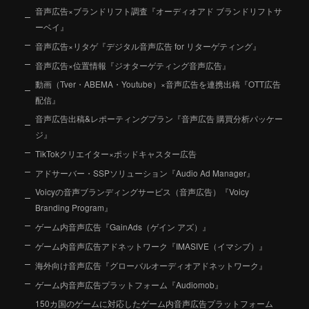
音声広告×ブランドリフト調査『オーディオアド ブランドリフトサ
ーベイ』
音声広告×リタゲ『デジタル音声広告 for リターゲティング』
音声広告×位置情報『ジオターゲティング音声広告』
動画（Tver・ABEMA・Youtube）×音声広告を連携出稿『OTT広告
配信』
音声広告出稿&レポーティングプラン『音声広告 購買分析パッケー
ジ』
TikTokクリエイター×ポッドキャスター広告
アドサーバー・SSPソリューション『Audio Ad Manager』
Voicyの音声ブランディングサービス（音声広告）『Voicy
Branding Program』
ゲーム内音声広告『GainAds（ゲイン アズ）』
ゲーム内音声広告アドネットワーク『IMASIVE（イマシブ）』
海外向け音声広告『グローバルオーディオアドネットワーク』
ゲーム内音声広告プラットフォーム『Audiomob』
150カ国のゲームに対応したゲーム内音声広告プラットフォーム