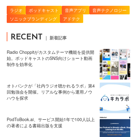
ラジオ
ポッドキャスト
音声アプリ
音声テクノロジー
ソニックブランディング
アドテク
RECENT
｜ 新着記事
Radio Choppitがカスタムテーマ機能を提供開
始。ポッドキャストのSNS向けショート動画
制作を効率化
オトバンクが「社内ラジオ聴かれるラボ」第4
回勉強会を開催。リアルな事例から運用ノウ
ハウを探求
PodToBook.ai、サービス開始1年で100人以上
の著者による書籍出版を支援