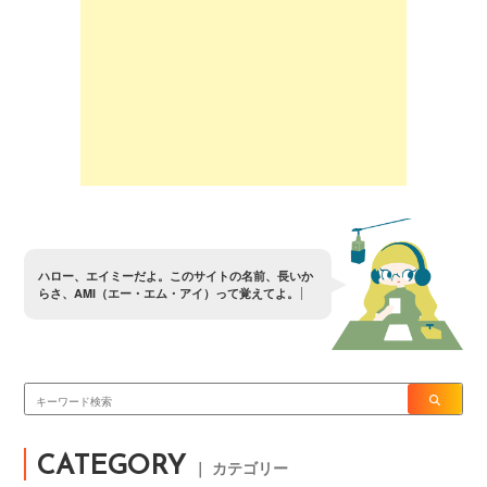
ハ
ロ
ー
、
エ
イ
ミ
ー
だ
よ
。
こ
の
サ
イ
ト
の
名
前
、
長
い
か
ら
さ
、
A
M
I
（
エ
ー
・
エ
ム
・
ア
イ
）
っ
て
覚
え
て
よ
。
CATEGORY
｜ カテゴリー