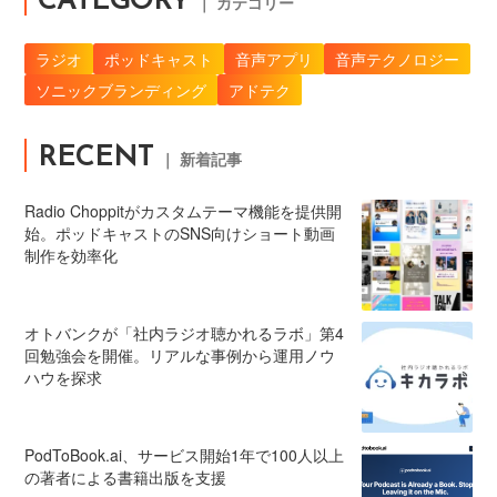
CATEGORY
｜ カテゴリー
ラジオ
ポッドキャスト
音声アプリ
音声テクノロジー
ソニックブランディング
アドテク
RECENT
｜ 新着記事
Radio Choppitがカスタムテーマ機能を提供開
始。ポッドキャストのSNS向けショート動画
制作を効率化
オトバンクが「社内ラジオ聴かれるラボ」第4
回勉強会を開催。リアルな事例から運用ノウ
ハウを探求
PodToBook.ai、サービス開始1年で100人以上
の著者による書籍出版を支援