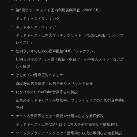
第6回ポッドキャスト国内利用実態調査（2026.2月）
ポッドキャストランキング
ポッドキャストペディア
ポッドキャスト広告のマッチングサイト『PODPLACE（ポッドプ
レイス）』
社内ラジオのための音声配信CMS『シャナラジ』
社内ラジオのツール7選！配信・収録ツールや導入メリットなど詳
しく解説
はじめての音声広告のすすめ
Spotify広告を解説！広告事例やメリットを紹介
わかりやすいYouTube音声広告の解説
企業のポッドキャストが増加中。ブランディングのための音声番組
事例
ゲーム内音声広告とは？概要や仕組みなどを徹底解説
ポッドキャスト広告/CMとは？広告の事例や種類など徹底解説
ソニックブランディングとは？活用術から成功事例など徹底解説