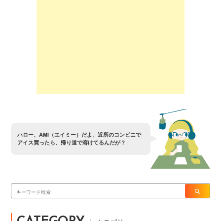
ハ
ロ
ー
、
A
M
I
（
エ
イ
ミ
ー
）
だ
よ
。
近
所
の
コ
ン
ビ
ニ
で
ア
イ
ス
買
っ
た
ら
、
帰
り
道
で
溶
け
て
る
ん
だ
が
？