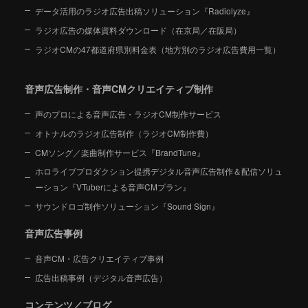
データ活用のラジオ広告出稿ソリューション『Radiolyze』
ラジオ広告の媒体資料ダウンロード（在京局／在阪局）
ラジオCMの47都道府県別料金表（地方別のラジオ広告費用一覧）
音声広告制作・音声CMクリエイティブ制作
声のプロによる音声広告・ラジオCM制作サービス
オトナルのラジオ広告制作（ラジオCM制作費）
CMソング／楽曲制作サービス『BrandTune』
ホロライブプロダクション提携デジタル音声広告制作＆配信ソリュ
ーション
『VTuberによる音声CMプラン』
サウンドロゴ制作ソリューション『Sound Sign』
音声広告事例
音声CM・広告クリエイティブ事例
広告出稿事例（デジタル音声広告）
コンテンツ／ブログ