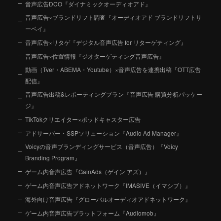
音声広告DCO『ダイナミックオーディオアド』
音声広告×ブランドリフト調査『オーディオアド ブランドリフトサ
ーベイ』
音声広告×リタゲ『デジタル音声広告 for リターゲティング』
音声広告×位置情報『ジオターゲティング音声広告』
動画（Tver・ABEMA・Youtube）×音声広告を連携出稿『OTT広告
配信』
音声広告出稿&レポーティングプラン『音声広告 購買分析パッケー
ジ』
TikTokクリエイター×ポッドキャスター広告
アドサーバー・SSPソリューション『Audio Ad Manager』
Voicyの音声ブランディングサービス（音声広告）『Voicy
Branding Program』
ゲーム内音声広告『GainAds（ゲイン アズ）』
ゲーム内音声広告アドネットワーク『IMASIVE（イマシブ）』
海外向け音声広告『グローバルオーディオアドネットワーク』
ゲーム内音声広告プラットフォーム『Audiomob』