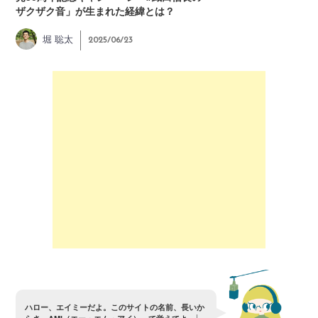
ザクザク音」が生まれた経緯とは？
堀 聡太
2025/06/23
ハ
ロ
ー
、
エ
イ
ミ
ー
だ
よ
。
こ
の
サ
イ
ト
の
名
前
、
長
い
か