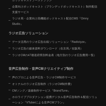
企業向けポッドキャスト（ブランデッドポッドキャスト）制作配信
支援サービス
ラジオ局・企業向け高機能ポッドキャスト配信CMS『Omny
Studio』
ラジオ広告ソリューション
データ活用のラジオ広告出稿ソリューション『Radiolyze』
ラジオ広告の媒体資料ダウンロード（在京局／在阪局）
ラジオCMの47都道府県別料金表（地方別のラジオ広告費用一覧）
音声広告制作・音声CMクリエイティブ制作
声のプロによる音声広告・ラジオCM制作サービス
オトナルのラジオ広告制作（ラジオCM制作費）
CMソング／楽曲制作サービス『BrandTune』
ホロライブプロダクション提携デジタル音声広告制作＆配信ソリュ
ーション
『VTuberによる音声CMプラン』