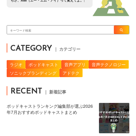
ら
さ
、
A
M
I
（
エ
ー
・
エ
ム
・
ア
イ
）
っ
て
覚
え
て
よ
。
CATEGORY
｜ カテゴリー
ラジオ
ポッドキャスト
音声アプリ
音声テクノロジー
ソニックブランディング
アドテク
RECENT
｜ 新着記事
ポッドキャストランキング編集部が選ぶ2026
年7月おすすめポッドキャストまとめ