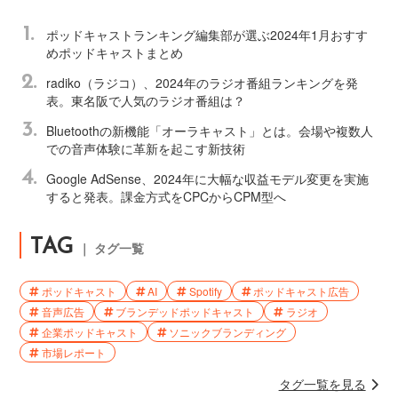
1.
ポッドキャストランキング編集部が選ぶ2024年1月おすす
めポッドキャストまとめ
2.
radiko（ラジコ）、2024年のラジオ番組ランキングを発
表。東名阪で人気のラジオ番組は？
3.
Bluetoothの新機能「オーラキャスト」とは。会場や複数人
での音声体験に革新を起こす新技術
4.
Google AdSense、2024年に大幅な収益モデル変更を実施
すると発表。課金方式をCPCからCPM型へ
TAG
｜ タグ一覧
ポッドキャスト
AI
Spotify
ポッドキャスト広告
音声広告
ブランデッドポッドキャスト
ラジオ
企業ポッドキャスト
ソニックブランディング
市場レポート
タグ一覧を見る