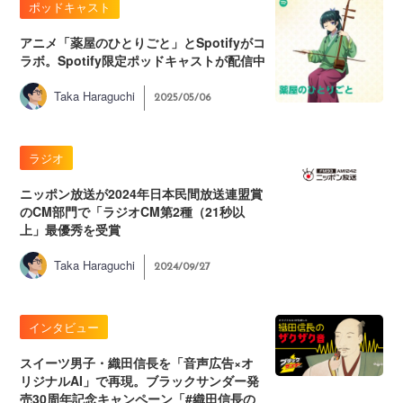
ポッドキャスト
アニメ「薬屋のひとりごと」とSpotifyがコ
ラボ。Spotify限定ポッドキャストが配信中
Taka Haraguchi
2025/05/06
ラジオ
ニッポン放送が2024年日本民間放送連盟賞
のCM部門で「ラジオCM第2種（21秒以
上」最優秀を受賞
Taka Haraguchi
2024/09/27
インタビュー
スイーツ男子・織田信長を「音声広告×オ
リジナルAI」で再現。ブラックサンダー発
売30周年記念キャンペーン「#織田信長の