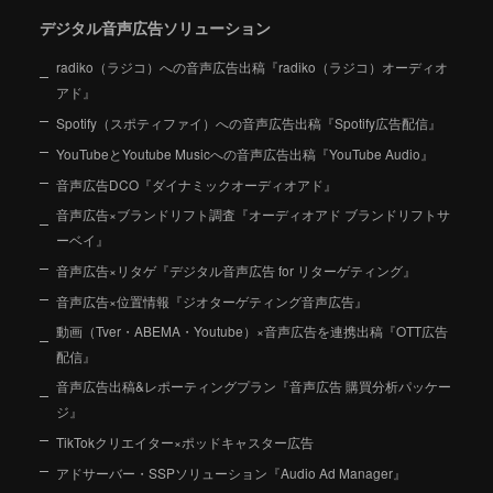
デジタル音声広告ソリューション
radiko（ラジコ）への音声広告出稿『radiko（ラジコ）オーディオ
アド』
Spotify（スポティファイ）への音声広告出稿『Spotify広告配信』
YouTubeとYoutube Musicへの音声広告出稿『YouTube Audio』
音声広告DCO『ダイナミックオーディオアド』
音声広告×ブランドリフト調査『オーディオアド ブランドリフトサ
ーベイ』
音声広告×リタゲ『デジタル音声広告 for リターゲティング』
音声広告×位置情報『ジオターゲティング音声広告』
動画（Tver・ABEMA・Youtube）×音声広告を連携出稿『OTT広告
配信』
音声広告出稿&レポーティングプラン『音声広告 購買分析パッケー
ジ』
TikTokクリエイター×ポッドキャスター広告
アドサーバー・SSPソリューション『Audio Ad Manager』