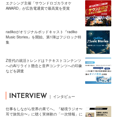
エクシング主催「サウンドロゴカラオケ
AWARD」が広告電通賞で最高賞を受賞
radikoがオリジナルポッドキャスト『radiko
Music Stories』を開始。第1弾はフジロック特
集
Z世代の就活トレンドは？テキストコンテンツ
へのAIリライト懸念と音声コンテンツへの印象
などを調査
INTERVIEW
｜ インタビュー
仕事をしながら世界の果てへ。『秘境ラジオ〜
耳で旅気分〜』に聴く実体験の「一次情報」に