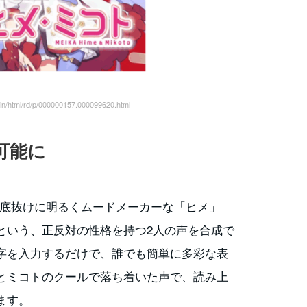
n/html/rd/p/000000157.000099620.html
可能に
」は、底抜けに明るくムードメーカーな「ヒメ」
という、正反対の性格を持つ2人の声を合成で
字を入力するだけで、誰でも簡単に多彩な表
とミコトのクールで落ち着いた声で、読み上
ます。