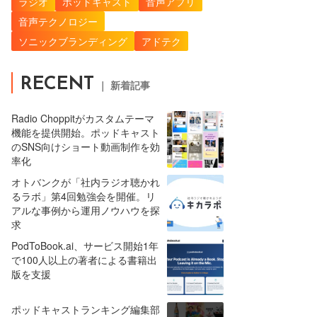
ラジオ
ポッドキャスト
音声アプリ
音声テクノロジー
ソニックブランディング
アドテク
RECENT
｜ 新着記事
Radio Choppitがカスタムテーマ
機能を提供開始。ポッドキャスト
のSNS向けショート動画制作を効
率化
オトバンクが「社内ラジオ聴かれ
るラボ」第4回勉強会を開催。リ
アルな事例から運用ノウハウを探
求
PodToBook.ai、サービス開始1年
で100人以上の著者による書籍出
版を支援
ポッドキャストランキング編集部