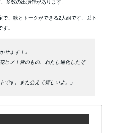
ど、多数の出演作があります。
定で、歌とトークができる2人組です。以下
です。
かせます！』
花ヒメ！皆のもの、わたし進化したぞ
トです。また会えて嬉しいよ。」