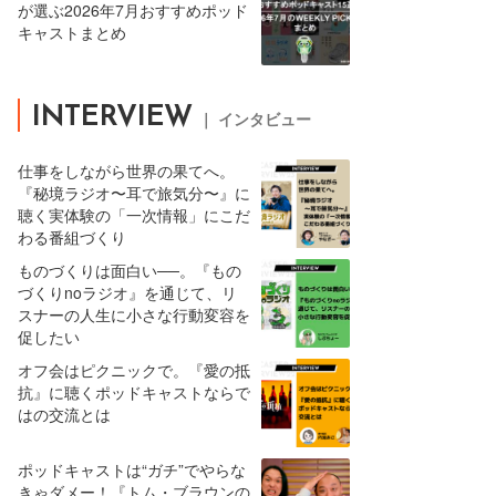
が選ぶ2026年7月おすすめポッド
キャストまとめ
INTERVIEW
｜ インタビュー
仕事をしながら世界の果てへ。
『秘境ラジオ〜耳で旅気分〜』に
聴く実体験の「一次情報」にこだ
わる番組づくり
ものづくりは面白い──。『もの
づくりnoラジオ』を通じて、リ
スナーの人生に小さな行動変容を
促したい
オフ会はピクニックで。『愛の抵
抗』に聴くポッドキャストならで
はの交流とは
ポッドキャストは“ガチ”でやらな
きゃダメー！『トム・ブラウンの