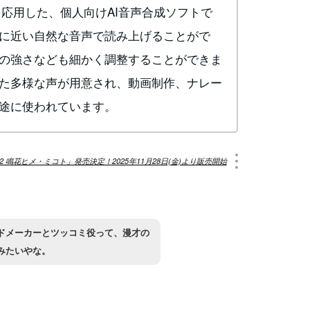
alkを応用した、個人向けAI音声合成ソフトで
に近い自然な音声で読み上げることがで
の強さなども細かく調整することができま
た多様な声が用意され、動画制作、ナレー
途に使われています。
CE®2 鳴花ヒメ・ミコト」発売決定！2025年11月28日(金)より販売開始
ドメーカーとツッコミ役って、漫才の
みたいやな。