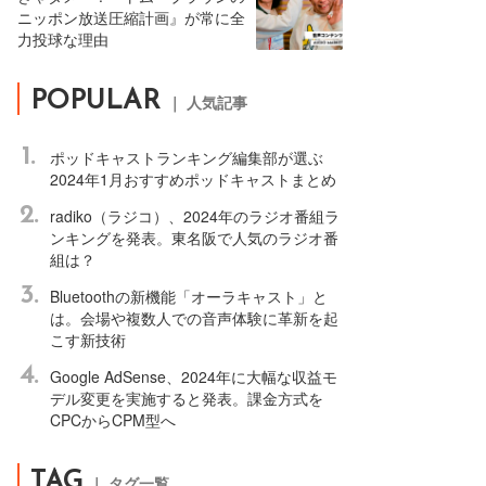
ニッポン放送圧縮計画』が常に全
力投球な理由
POPULAR
｜ 人気記事
1.
ポッドキャストランキング編集部が選ぶ
2024年1月おすすめポッドキャストまとめ
2.
radiko（ラジコ）、2024年のラジオ番組ラ
ンキングを発表。東名阪で人気のラジオ番
組は？
3.
Bluetoothの新機能「オーラキャスト」と
は。会場や複数人での音声体験に革新を起
こす新技術
4.
Google AdSense、2024年に大幅な収益モ
デル変更を実施すると発表。課金方式を
CPCからCPM型へ
TAG
｜ タグ一覧