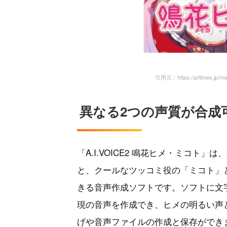
引用元：https://prtimes.jp/mai
異なる2つの声質が合成
「A.I.VOICE2 鳴花ヒメ・ミコト
と、クールなツッコミ役の「ミコト」
きる音声作成ソフトです。ソフトに文
現の音声を作成でき、ヒメの明るい声
げや音声ファイルの作成と保存ができ