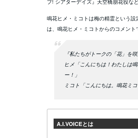
ブ! シアターデイズ』天空橋朋花役な
鳴花ヒメ・ミコトは梅の精霊という設
は、鳴花ヒメ・ミコトからのコメント
『私たちがトークの「花」を咲
ヒメ「こんにちは！わたしは鳴
ー！」
ミコト「こんにちは。鳴花ミコ
A.I.VOICEとは