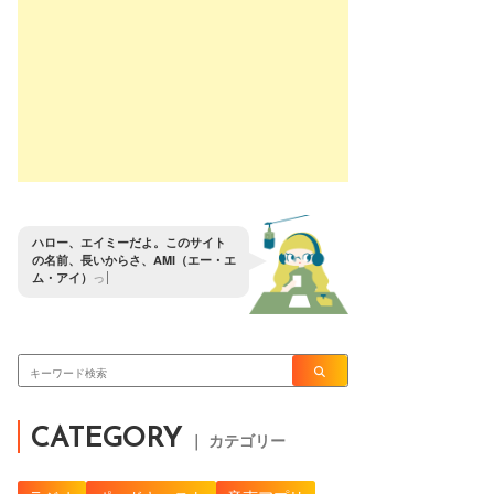
ハ
ロ
ー
、
エ
イ
ミ
ー
だ
よ
。
こ
の
サ
イ
ト
の
名
前
、
長
い
か
ら
さ
、
A
M
I
（
エ
ー
・
エ
ム
・
ア
イ
）
っ
て
覚
え
て
よ
。
CATEGORY
｜ カテゴリー