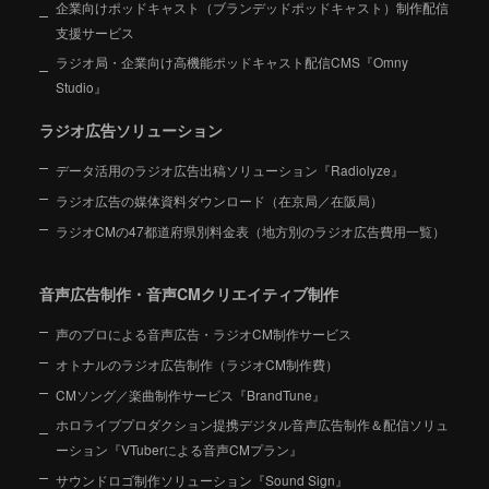
企業向けポッドキャスト（ブランデッドポッドキャスト）制作配信
支援サービス
ラジオ局・企業向け高機能ポッドキャスト配信CMS『Omny
Studio』
ラジオ広告ソリューション
データ活用のラジオ広告出稿ソリューション『Radiolyze』
ラジオ広告の媒体資料ダウンロード（在京局／在阪局）
ラジオCMの47都道府県別料金表（地方別のラジオ広告費用一覧）
音声広告制作・音声CMクリエイティブ制作
声のプロによる音声広告・ラジオCM制作サービス
オトナルのラジオ広告制作（ラジオCM制作費）
CMソング／楽曲制作サービス『BrandTune』
ホロライブプロダクション提携デジタル音声広告制作＆配信ソリュ
ーション
『VTuberによる音声CMプラン』
サウンドロゴ制作ソリューション『Sound Sign』