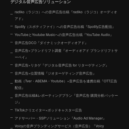
デジタル音声広告ソリューション
radiko（ラジコ）への音声広告出稿『radiko（ラジコ）オーディオ
アド』
Spotify（スポティファイ）への音声広告出稿『Spotify広告配信』
YouTubeとYoutube Musicへの音声広告出稿『YouTube Audio』
音声広告DCO『ダイナミックオーディオアド』
音声広告×ブランドリフト調査『オーディオアド ブランドリフトサ
ーベイ』
音声広告×リタゲ『デジタル音声広告 for リターゲティング』
音声広告×位置情報『ジオターゲティング音声広告』
動画（Tver・ABEMA・Youtube）×音声広告を連携出稿『OTT広告
配信』
音声広告出稿&レポーティングプラン『音声広告 購買分析パッケー
ジ』
TikTokクリエイター×ポッドキャスター広告
アドサーバー・SSPソリューション『Audio Ad Manager』
Voicyの音声ブランディングサービス（音声広告）『Voicy