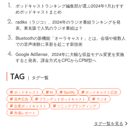
1.
ポッドキャストランキング編集部が選ぶ2024年1月おすす
めポッドキャストまとめ
2.
radiko（ラジコ）、2024年のラジオ番組ランキングを発
表。東名阪で人気のラジオ番組は？
3.
Bluetoothの新機能「オーラキャスト」とは。会場や複数人
での音声体験に革新を起こす新技術
4.
Google AdSense、2024年に大幅な収益モデル変更を実施
すると発表。課金方式をCPCからCPM型へ
TAG
｜ タグ一覧
ポッドキャスト
AI
Spotify
ポッドキャスト広告
音声広告
ブランデッドポッドキャスト
ラジオ
企業ポッドキャスト
ソニックブランディング
市場レポート
タグ一覧を見る