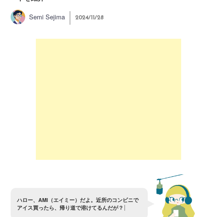
Semi Sejima
2024/11/28
ハ
ロ
ー
、
A
M
I
（
エ
イ
ミ
ー
）
だ
よ
。
近
所
の
コ
ン
ビ
ニ
で
ア
イ
ス
買
っ
た
ら
、
帰
り
道
で
溶
け
て
る
ん
だ
が
？