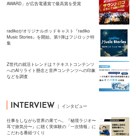
AWARD」が広告電通賞で最高賞を受賞
radikoがオリジナルポッドキャスト『radiko
Music Stories』を開始。第1弾はフジロック特
集
Z世代の就活トレンドは？テキストコンテンツ
へのAIリライト懸念と音声コンテンツへの印象
などを調査
INTERVIEW
｜ インタビュー
仕事をしながら世界の果てへ。『秘境ラジオ〜
耳で旅気分〜』に聴く実体験の「一次情報」に
こだわる番組づくり