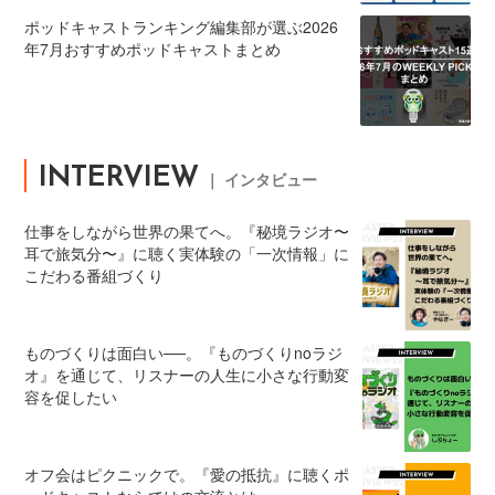
ポッドキャストランキング編集部が選ぶ2026
年7月おすすめポッドキャストまとめ
INTERVIEW
｜ インタビュー
仕事をしながら世界の果てへ。『秘境ラジオ〜
耳で旅気分〜』に聴く実体験の「一次情報」に
こだわる番組づくり
ものづくりは面白い──。『ものづくりnoラジ
オ』を通じて、リスナーの人生に小さな行動変
容を促したい
オフ会はピクニックで。『愛の抵抗』に聴くポ