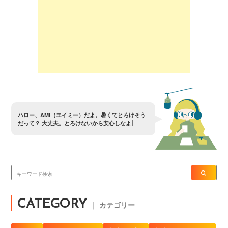
ハ
ロ
ー
、
A
M
I
（
エ
イ
ミ
ー
）
だ
よ
。
暑
く
て
と
ろ
け
そ
う
だ
っ
て
？
大
丈
夫
。
と
ろ
け
な
い
か
ら
安
心
し
な
よ
CATEGORY
｜ カテゴリー