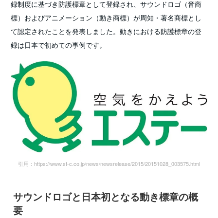
録制度に基づき防護標章として登録され、サウンドロゴ（音商
標）およびアニメーション（動き商標）が周知・著名商標とし
て認定されたことを発表しました。動きにおける防護標章の登
録は日本で初めての事例です。
引用：https://www.st-c.co.jp/news/newsrelease/2015/20151028_003575.html
サウンドロゴと日本初となる動き標章の概
要