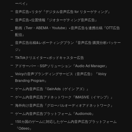
ーベイ』
音声広告×リタゲ『デジタル音声広告 for リターゲティング』
音声広告×位置情報『ジオターゲティング音声広告』
動画（Tver・ABEMA・Youtube）×音声広告を連携出稿『OTT広告
配信』
音声広告出稿&レポーティングプラン『音声広告 購買分析パッケー
ジ』
TikTokクリエイター×ポッドキャスター広告
アドサーバー・SSPソリューション『Audio Ad Manager』
Voicyの音声ブランディングサービス（音声広告）『Voicy
Branding Program』
ゲーム内音声広告『GainAds（ゲイン アズ）』
ゲーム内音声広告アドネットワーク『IMASIVE（イマシブ）』
海外向け音声広告『グローバルオーディオアドネットワーク』
ゲーム内音声広告プラットフォーム『Audiomob』
150カ国のゲームに対応したゲーム内音声広告プラットフォーム
『Odeeo』