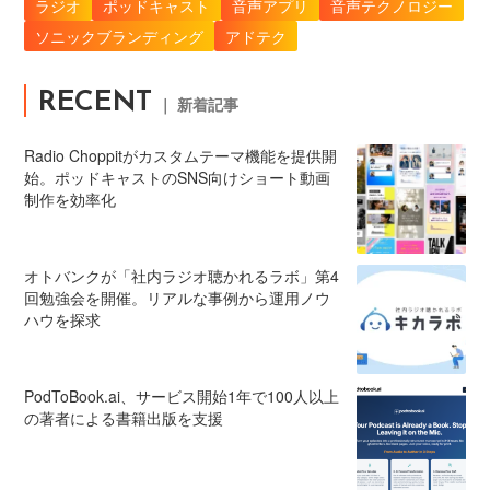
ラジオ
ポッドキャスト
音声アプリ
音声テクノロジー
ソニックブランディング
アドテク
RECENT
｜ 新着記事
Radio Choppitがカスタムテーマ機能を提供開
始。ポッドキャストのSNS向けショート動画
制作を効率化
オトバンクが「社内ラジオ聴かれるラボ」第4
回勉強会を開催。リアルな事例から運用ノウ
ハウを探求
PodToBook.ai、サービス開始1年で100人以上
の著者による書籍出版を支援