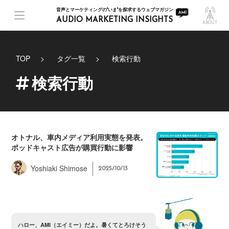
音声とマーケティングの"いま"を探求するウェブマガジン
AUDIO MARKETING INSIGHTS
ABOUT
TOP
タグ一覧
検索行動
検索行動
オトナル、車内メディア利用実態を発表。
ポッドキャスト広告が購買行動に影響
Yoshiaki Shimose
2025/10/13
ハ
ロ
ー
、
A
M
I
（
エ
イ
ミ
ー
）
だ
よ
。
暑
く
て
と
ろ
け
そ
う