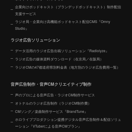
企業向けポッドキャスト（ブランデッドポッドキャスト）制作配信
支援サービス
ラジオ局・企業向け高機能ポッドキャスト配信CMS『Omny
Studio』
ラジオ広告ソリューション
データ活用のラジオ広告出稿ソリューション『Radiolyze』
ラジオ広告の媒体資料ダウンロード（在京局／在阪局）
ラジオCMの47都道府県別料金表（地方別のラジオ広告費用一覧）
音声広告制作・音声CMクリエイティブ制作
声のプロによる音声広告・ラジオCM制作サービス
オトナルのラジオ広告制作（ラジオCM制作費）
CMソング／楽曲制作サービス『BrandTune』
ホロライブプロダクション提携デジタル音声広告制作＆配信ソリュ
ーション
『VTuberによる音声CMプラン』