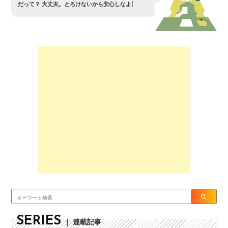
だ
っ
て
？
大
丈
夫
。
と
ろ
け
な
い
か
ら
安
心
し
な
よ
SERIES
｜ 連載記事