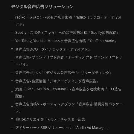
デジタル音声広告ソリューション
radiko（ラジコ）への音声広告出稿『radiko（ラジコ）オーディオ
アド』
Spotify（スポティファイ）への音声広告出稿『Spotify広告配信』
YouTubeとYoutube Musicへの音声広告出稿『YouTube Audio』
音声広告DCO『ダイナミックオーディオアド』
音声広告×ブランドリフト調査『オーディオアド ブランドリフトサ
ーベイ』
音声広告×リタゲ『デジタル音声広告 for リターゲティング』
音声広告×位置情報『ジオターゲティング音声広告』
動画（Tver・ABEMA・Youtube）×音声広告を連携出稿『OTT広告
配信』
音声広告出稿&レポーティングプラン『音声広告 購買分析パッケー
ジ』
TikTokクリエイター×ポッドキャスター広告
アドサーバー・SSPソリューション『Audio Ad Manager』