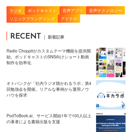
ラジオ
ポッドキャスト
音声アプリ
音声テクノロジー
ソニックブランディング
アドテク
RECENT
｜ 新着記事
Radio Choppitがカスタムテーマ機能を提供開
始。ポッドキャストのSNS向けショート動画
制作を効率化
オトバンクが「社内ラジオ聴かれるラボ」第4
回勉強会を開催。リアルな事例から運用ノウ
ハウを探求
PodToBook.ai、サービス開始1年で100人以上
の著者による書籍出版を支援