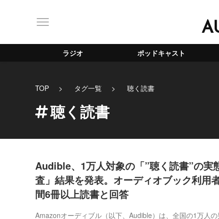
A
ラジオ
ポッドキャスト
TOP
タグ一覧
聴く読書
聴く読書
Audible、1万人対象の「”聴く読書”の
査」結果を発表。オーディオブック利用者の
間6冊以上読書と回答
Amazonオーディブル（以下、Audible）は、全国の1万