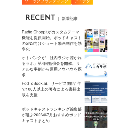
ソニックブランディング
アドテク
RECENT
｜ 新着記事
Radio Choppitがカスタムテーマ
機能を提供開始。ポッドキャスト
のSNS向けショート動画制作を効
率化
オトバンクが「社内ラジオ聴かれ
るラボ」第4回勉強会を開催。リ
アルな事例から運用ノウハウを探
求
PodToBook.ai、サービス開始1年
で100人以上の著者による書籍出
版を支援
ポッドキャストランキング編集部
が選ぶ2026年7月おすすめポッド
キャストまとめ