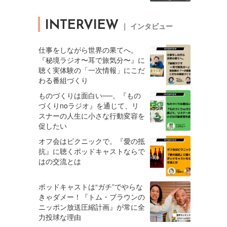
INTERVIEW
｜ インタビュー
仕事をしながら世界の果てへ。
『秘境ラジオ〜耳で旅気分〜』に
聴く実体験の「一次情報」にこだ
わる番組づくり
ものづくりは面白い──。『もの
づくりnoラジオ』を通じて、リ
スナーの人生に小さな行動変容を
促したい
オフ会はピクニックで。『愛の抵
抗』に聴くポッドキャストならで
はの交流とは
ポッドキャストは“ガチ”でやらな
きゃダメー！『トム・ブラウンの
ニッポン放送圧縮計画』が常に全
力投球な理由