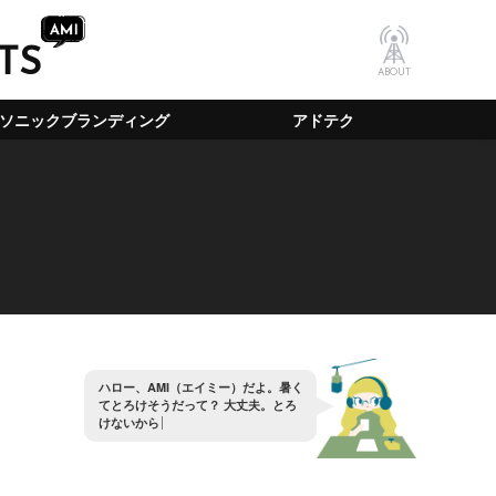
TS
ABOUT
ソニックブランディング
アドテク
ハ
ロ
ー
、
A
M
I
（
エ
イ
ミ
ー
）
だ
よ
。
暑
く
て
と
ろ
け
そ
う
だ
っ
て
？
大
丈
夫
。
と
ろ
け
な
い
か
ら
安
心
し
な
よ