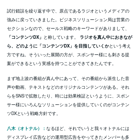
試行錯誤を繰り返す中で、原点であるラジオというメディアの
強みに戻っていきました。ビジネスソリューション局は営業の
セクションなので、セールス戦略のキーワードがありまして、
「コンテンツDX」
と称しています。
ラジオを真ん中におきなが
ら、どのように「コンテンツDX」を目指していくか
という考え
方ですね。そういった展開の方が、スポンサー様にも刺さる提
案ができるという実感を持つことができてきたんです。
まず地上波の番組が真ん中にあって、その番組から派生した音
声や動画、テキストなどのオリジナルコンテンツがある。それ
らをSNSで拡散したり、時には効果検証というように、スポン
サー様にいろんなソリューションを提供していくのがコンテン
ツDXという戦略方針です。
八木（オトナル）：
なるほど、それでいうと我々オトナルには
ディスプレイ広告などの運用型広告をやってきたメンバーも多