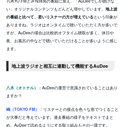
TOKYO FMとJFN38局の番組に加え、「AuDeeでしか聴けな
い」オリジナルコンテンツもどんどん増やしています。
地上波
の番組と比べて、若いリスナーの方が増えている
という印象が
ありますね。ラジオはオンタイムで聴いていただく方が多いで
すが、AuDeeの場合は比較的オフタイム聴取が多く、休日や
夜、お風呂の
中などで聴いていただけることが多いように感じ
ます。
地上波ラジオと相互に連動して機能するAuDee
八木（オトナル）：
AuDeeの運営で意識されていることはあり
ますか？
嶋（TOKYO FM）：
リスナーとの接点を色々な形でつくること
が大事だと考えています。過去番組の様子をテキストでまと
め、AuDeeで読めるようにする取り組みもその一環です。