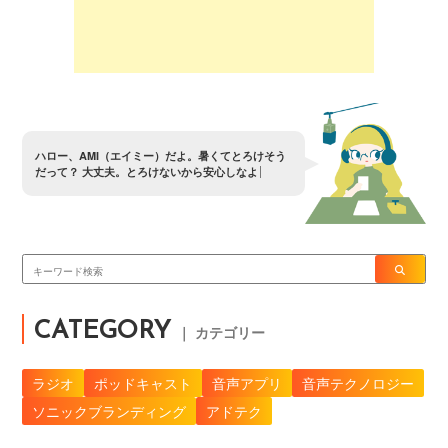
ハ
ロ
ー
、
A
M
I
（
エ
イ
ミ
ー
）
だ
よ
。
暑
く
て
と
ろ
け
そ
う
だ
っ
て
？
大
丈
夫
。
と
ろ
け
な
い
か
ら
安
心
し
な
よ
CATEGORY
｜ カテゴリー
ラジオ
ポッドキャスト
音声アプリ
音声テクノロジー
ソニックブランディング
アドテク