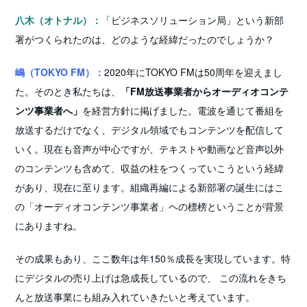
八木（オトナル）：
「
ビジネスソリューション局
」という新部
署がつくられたのは、どのような経緯だったのでしょうか？
嶋（TOKYO FM）：
2020年にTOKYO FMは50周年を迎えまし
た。そのとき私たちは、
「FM放送事業者からオーディオコンテ
ンツ事業者へ」
を経営方針に掲げました。電波を通じて番組を
放送するだけでなく、デジタル領域でもコンテンツを配信して
いく。現在も音声が中心ですが、テキストや動画など音声以外
のコンテンツも含めて、収益の柱をつくっていこうという経緯
があり、現在に至ります。組織再編による新部署の誕生にはこ
の「オーディオコンテンツ事業者」ヘの標榜ということが背景
にありますね。
その成果もあり、ここ数年は年150％成長を実現しています。特
にデジタルの売り上げは急成長しているので、 この流れをきち
んと放送事業にも組み入れていきたいと考えています。