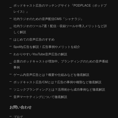
ポッドキャスト広告のマッチングサイト『PODPLACE（ポッドプ
レイス）』
社内ラジオのための音声配信CMS『シャナラジ』
社内ラジオのツール7選！配信・収録ツールや導入メリットなど詳
しく解説
はじめての音声広告のすすめ
Spotify広告を解説！広告事例やメリットを紹介
わかりやすいYouTube音声広告の解説
企業のポッドキャストが増加中。ブランディングのための音声番組
事例
ゲーム内音声広告とは？概要や仕組みなどを徹底解説
ポッドキャスト広告/CMとは？広告の事例や種類など徹底解説
ソニックブランディングとは？活用術から成功事例など徹底解説
音声マーケティングについて徹底解説
お問い合わせ
ブログ