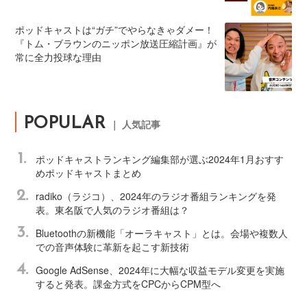
ポッドキャストは“ガチ”でやらなきゃダメー！
『トム・ブラウンのニッポン放送圧縮計画』が
常に全力投球な理由
POPULAR
｜ 人気記事
1.
ポッドキャストランキング編集部が選ぶ2024年1月おすす
めポッドキャストまとめ
2.
radiko（ラジコ）、2024年のラジオ番組ランキングを発
表。東名阪で人気のラジオ番組は？
3.
Bluetoothの新機能「オーラキャスト」とは。会場や複数人
での音声体験に革新を起こす新技術
4.
Google AdSense、2024年に大幅な収益モデル変更を実施
すると発表。課金方式をCPCからCPM型へ