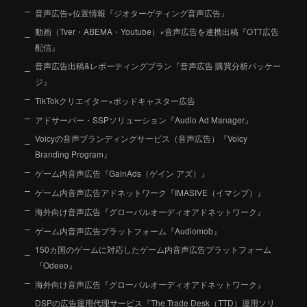
音声広告×位置情報『ジオターゲティング音声広告』
動画（Tver・ABEMA・Youtube）×音声広告を連携出稿『OTT広告
配信』
音声広告出稿&レポーティングプラン『音声広告 購買分析パッケー
ジ』
TikTokクリエイター×ポッドキャスター広告
アドサーバー・SSPソリューション『Audio Ad Manager』
Voicyの音声ブランディングサービス（音声広告）『Voicy
Branding Program』
ゲーム内音声広告『GainAds（ゲイン アズ）』
ゲーム内音声広告アドネットワーク『IMASIVE（イマシブ）』
海外向け音声広告『グローバルオーディオアドネットワーク』
ゲーム内音声広告プラットフォーム『Audiomob』
150カ国のゲームに対応したゲーム内音声広告プラットフォーム
『Odeeo』
海外向け音声広告『グローバルオーディオアドネットワーク』
DSPの広告運用代理サービス『The Trade Desk（TTD）運用ソリ