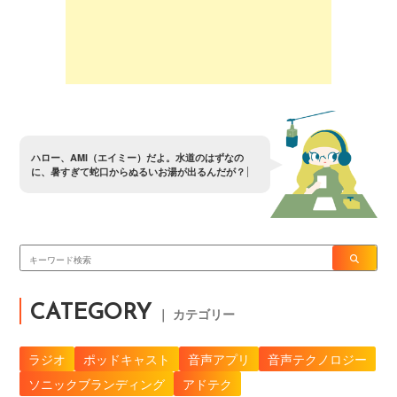
ハ
ロ
ー
、
A
M
I
（
エ
イ
ミ
ー
）
だ
よ
。
水
道
の
は
ず
な
の
に
、
暑
す
ぎ
て
蛇
口
か
ら
ぬ
る
い
お
湯
が
出
る
ん
だ
が
？
CATEGORY
｜ カテゴリー
ラジオ
ポッドキャスト
音声アプリ
音声テクノロジー
ソニックブランディング
アドテク