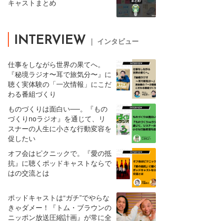
キャストまとめ
INTERVIEW
｜ インタビュー
仕事をしながら世界の果てへ。
『秘境ラジオ〜耳で旅気分〜』に
聴く実体験の「一次情報」にこだ
わる番組づくり
ものづくりは面白い──。『もの
づくりnoラジオ』を通じて、リ
スナーの人生に小さな行動変容を
促したい
オフ会はピクニックで。『愛の抵
抗』に聴くポッドキャストならで
はの交流とは
ポッドキャストは“ガチ”でやらな
きゃダメー！『トム・ブラウンの
ニッポン放送圧縮計画』が常に全