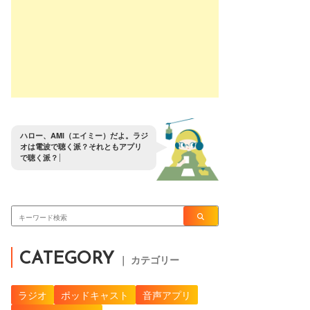
ハ
ロ
ー
、
A
M
I
（
エ
イ
ミ
ー
）
だ
よ
。
ラ
ジ
オ
は
電
波
で
聴
く
派
？
そ
れ
と
も
ア
プ
リ
で
聴
く
派
？
CATEGORY
｜ カテゴリー
ラジオ
ポッドキャスト
音声アプリ