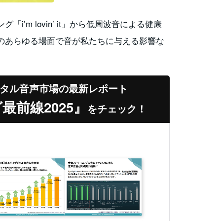
’m lovin’ it」から低周波音による健康
のあらゆる場面で音が私たちに与える影響な
。
タル音声市場の最新レポート
前線2025』
をチェック！