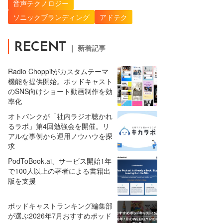
音声テクノロジー
ソニックブランディング
アドテク
RECENT
｜ 新着記事
Radio Choppitがカスタムテーマ
機能を提供開始。ポッドキャスト
のSNS向けショート動画制作を効
率化
オトバンクが「社内ラジオ聴かれ
るラボ」第4回勉強会を開催。リ
アルな事例から運用ノウハウを探
求
PodToBook.ai、サービス開始1年
で100人以上の著者による書籍出
版を支援
ポッドキャストランキング編集部
が選ぶ2026年7月おすすめポッド