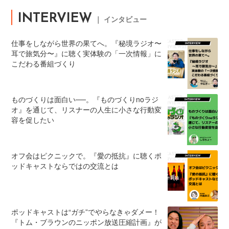
INTERVIEW
｜ インタビュー
仕事をしながら世界の果てへ。『秘境ラジオ〜
耳で旅気分〜』に聴く実体験の「一次情報」に
こだわる番組づくり
ものづくりは面白い──。『ものづくりnoラジ
オ』を通じて、リスナーの人生に小さな行動変
容を促したい
オフ会はピクニックで。『愛の抵抗』に聴くポ
ッドキャストならではの交流とは
ポッドキャストは“ガチ”でやらなきゃダメー！
『トム・ブラウンのニッポン放送圧縮計画』が