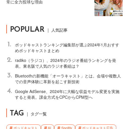
常に全力投球な理由
POPULAR
｜ 人気記事
1.
ポッドキャストランキング編集部が選ぶ2024年1月おすす
めポッドキャストまとめ
2.
radiko（ラジコ）、2024年のラジオ番組ランキングを発
表。東名阪で人気のラジオ番組は？
3.
Bluetoothの新機能「オーラキャスト」とは。会場や複数人
での音声体験に革新を起こす新技術
4.
Google AdSense、2024年に大幅な収益モデル変更を実施
すると発表。課金方式をCPCからCPM型へ
TAG
｜ タグ一覧
ポッドキャスト
AI
Spotify
ポッドキャスト広告