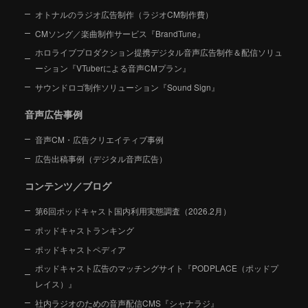
オトナルのラジオ広告制作（ラジオCM制作費）
CMソング／楽曲制作サービス『BrandTune』
ホロライブプロダクション提携デジタル音声広告制作＆配信ソリュ
ーション
『VTuberによる音声CMプラン』
サウンドロゴ制作ソリューション『Sound Sign』
音声広告事例
音声CM・広告クリエイティブ事例
広告出稿事例（デジタル音声広告）
コンテンツ／ブログ
第6回ポッドキャスト国内利用実態調査（2026.2月）
ポッドキャストランキング
ポッドキャストペディア
ポッドキャスト広告のマッチングサイト『PODPLACE（ポッドプ
レイス）』
社内ラジオのための音声配信CMS『シャナラジ』