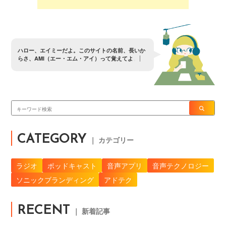
ハ
ロ
ー
、
エ
イ
ミ
ー
だ
よ
。
こ
の
サ
イ
ト
の
名
前
、
長
い
か
ら
さ
、
A
M
I
（
エ
ー
・
エ
ム
・
ア
イ
）
っ
て
覚
え
て
よ
。
CATEGORY
｜ カテゴリー
ラジオ
ポッドキャスト
音声アプリ
音声テクノロジー
ソニックブランディング
アドテク
RECENT
｜ 新着記事