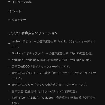
インターン募集
イベント
ウェビナー
デジタル音声広告ソリューション
radiko（ラジコ）への音声広告出稿『radiko（ラジコ）オーディオ
アド』
Spotify（スポティファイ）への音声広告出稿『Spotify広告配信』
YouTubeとYoutube Musicへの音声広告出稿『YouTube Audio』
音声広告DCO『ダイナミックオーディオアド』
音声広告×ブランドリフト調査『オーディオアド ブランドリフトサ
ーベイ』
音声広告×リタゲ『デジタル音声広告 for リターゲティング』
音声広告×位置情報『ジオターゲティング音声広告』
動画（Tver・ABEMA・Youtube）×音声広告を連携出稿『OTT広告
配信』