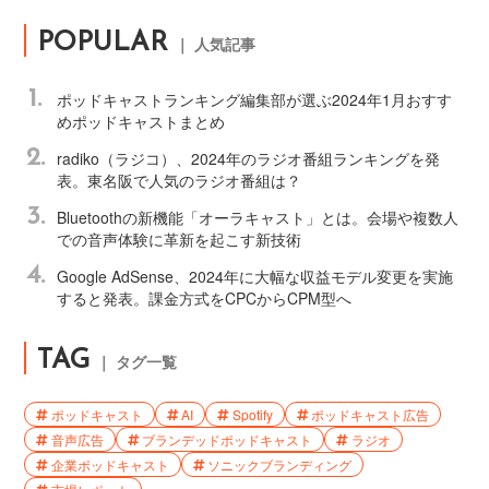
POPULAR
｜ 人気記事
1.
ポッドキャストランキング編集部が選ぶ2024年1月おすす
めポッドキャストまとめ
2.
radiko（ラジコ）、2024年のラジオ番組ランキングを発
表。東名阪で人気のラジオ番組は？
3.
Bluetoothの新機能「オーラキャスト」とは。会場や複数人
での音声体験に革新を起こす新技術
4.
Google AdSense、2024年に大幅な収益モデル変更を実施
すると発表。課金方式をCPCからCPM型へ
TAG
｜ タグ一覧
ポッドキャスト
AI
Spotify
ポッドキャスト広告
音声広告
ブランデッドポッドキャスト
ラジオ
企業ポッドキャスト
ソニックブランディング