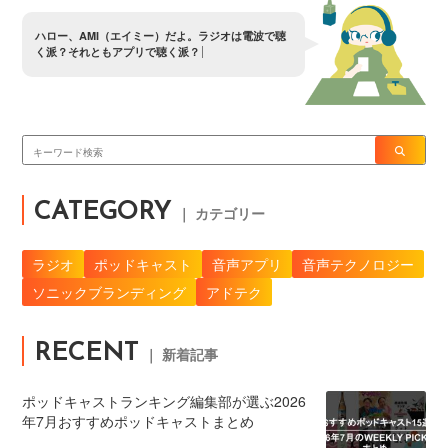
ハ
ロ
ー
、
A
M
I
（
エ
イ
ミ
ー
）
だ
よ
。
ラ
ジ
オ
は
電
波
で
聴
く
派
？
そ
れ
と
も
ア
プ
リ
で
聴
く
派
？
CATEGORY
｜ カテゴリー
ラジオ
ポッドキャスト
音声アプリ
音声テクノロジー
ソニックブランディング
アドテク
RECENT
｜ 新着記事
ポッドキャストランキング編集部が選ぶ2026
年7月おすすめポッドキャストまとめ