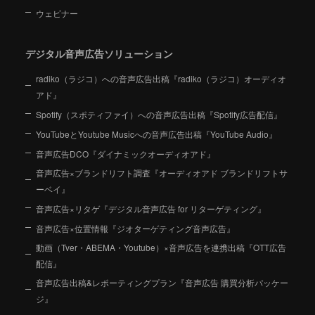
ウェビナー
デジタル音声広告ソリューション
radiko（ラジコ）への音声広告出稿『radiko（ラジコ）オーディオ
アド』
Spotify（スポティファイ）への音声広告出稿『Spotify広告配信』
YouTubeとYoutube Musicへの音声広告出稿『YouTube Audio』
音声広告DCO『ダイナミックオーディオアド』
音声広告×ブランドリフト調査『オーディオアド ブランドリフトサ
ーベイ』
音声広告×リタゲ『デジタル音声広告 for リターゲティング』
音声広告×位置情報『ジオターゲティング音声広告』
動画（Tver・ABEMA・Youtube）×音声広告を連携出稿『OTT広告
配信』
音声広告出稿&レポーティングプラン『音声広告 購買分析パッケー
ジ』