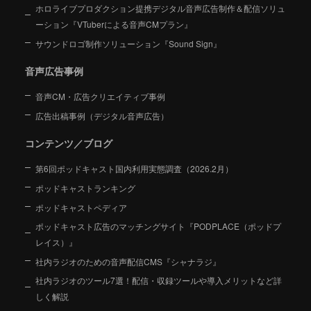
ホロライブプロダクション提携デジタル音声広告制作＆配信ソリュ
ーション
『VTuberによる音声CMプラン』
サウンドロゴ制作ソリューション『Sound Sign』
音声広告事例
音声CM・広告クリエイティブ事例
広告出稿事例（デジタル音声広告）
コンテンツ／ブログ
第6回ポッドキャスト国内利用実態調査（2026.2月）
ポッドキャストランキング
ポッドキャストペディア
ポッドキャスト広告のマッチングサイト『PODPLACE（ポッドプ
レイス）』
社内ラジオのための音声配信CMS『シャナラジ』
社内ラジオのツール7選！配信・収録ツールや導入メリットなど詳
しく解説