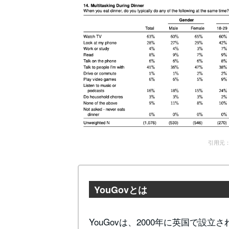
引用元： M
YouGovとは
YouGovは、2000年に英国で設