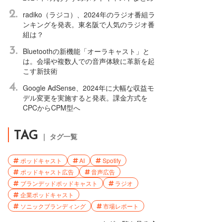
2.
radiko（ラジコ）、2024年のラジオ番組ラ
ンキングを発表。東名阪で人気のラジオ番
組は？
3.
Bluetoothの新機能「オーラキャスト」と
は。会場や複数人での音声体験に革新を起
こす新技術
4.
Google AdSense、2024年に大幅な収益モ
デル変更を実施すると発表。課金方式を
CPCからCPM型へ
TAG
｜ タグ一覧
ポッドキャスト
AI
Spotify
ポッドキャスト広告
音声広告
ブランデッドポッドキャスト
ラジオ
企業ポッドキャスト
ソニックブランディング
市場レポート