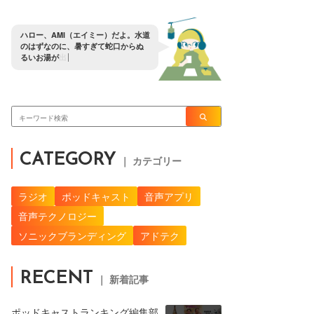
ハ
ロ
ー
、
A
M
I
（
エ
イ
ミ
ー
）
だ
よ
。
水
道
の
は
ず
な
の
に
、
暑
す
ぎ
て
蛇
口
か
ら
ぬ
る
い
お
湯
が
出
る
ん
だ
が
？
CATEGORY
｜ カテゴリー
ラジオ
ポッドキャスト
音声アプリ
音声テクノロジー
ソニックブランディング
アドテク
RECENT
｜ 新着記事
ポッドキャストランキング編集部