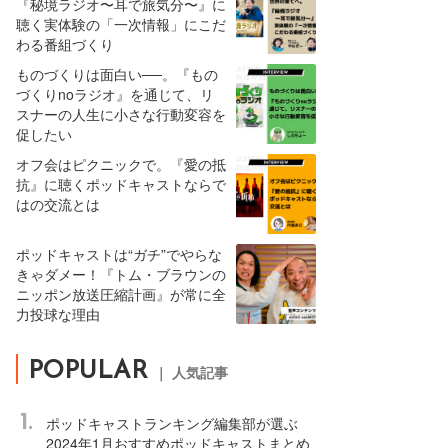
『秘境ラジオ〜耳で旅気分〜』に
聴く実体験の「一次情報」にこだ
わる番組づくり
ものづくりは面白い──。『もの
づくりnoラジオ』を通じて、リ
スナーの人生に小さな行動変容を
促したい
オフ会はピクニックで。『愛の抵
抗』に聴くポッドキャストならで
はの交流とは
ポッドキャストは“ガチ”でやらな
きゃダメー！『トム・ブラウンの
ニッポン放送圧縮計画』が常に全
力投球な理由
POPULAR
｜ 人気記事
1.
ポッドキャストランキング編集部が選ぶ
2024年1月おすすめポッドキャストまとめ