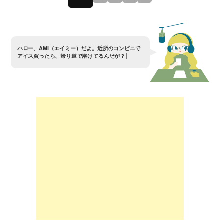
ハ
ロ
ー
、
A
M
I
（
エ
イ
ミ
ー
）
だ
よ
。
近
所
の
コ
ン
ビ
ニ
で
ア
イ
ス
買
っ
た
ら
、
帰
り
道
で
溶
け
て
る
ん
だ
が
？