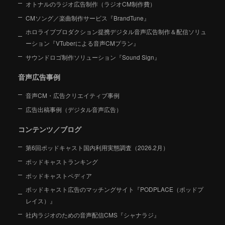
オトナルのラジオ広告制作（ラジオCM制作費）
CMソング／楽曲制作サービス『BrandTune』
ホロライブプロダクション提携デジタル音声広告制作＆配信ソリュ
ーション
『VTuberによる音声CMプラン』
サウンドロゴ制作ソリューション『Sound Sign』
音声広告事例
音声CM・広告クリエイティブ事例
広告出稿事例（デジタル音声広告）
コンテンツ／ブログ
第6回ポッドキャスト国内利用実態調査（2026.2月）
ポッドキャストランキング
ポッドキャストペディア
ポッドキャスト広告のマッチングサイト『PODPLACE（ポッドプ
レイス）』
社内ラジオのための音声配信CMS『シャナラジ』