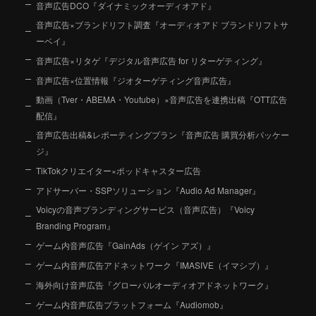
音声広告DCO『ダイナミックオーディオアド』
音声広告×ブランドリフト調査『オーディオアド ブランドリフトサ
ーベイ』
音声広告×リタゲ『デジタル音声広告 for リターゲティング』
音声広告×位置情報『ジオターゲティング音声広告』
動画（Tver・ABEMA・Youtube）×音声広告を連携出稿『OTT広告
配信』
音声広告出稿&レポーティングプラン『音声広告 購買分析パッケー
ジ』
TikTokクリエイター×ポッドキャスター広告
アドサーバー・SSPソリューション『Audio Ad Manager』
Voicyの音声ブランディングサービス（音声広告）『Voicy
Branding Program』
ゲーム内音声広告『GainAds（ゲイン アズ）』
ゲーム内音声広告アドネットワーク『IMASIVE（イマシブ）』
海外向け音声広告『グローバルオーディオアドネットワーク』
ゲーム内音声広告プラットフォーム『Audiomob』