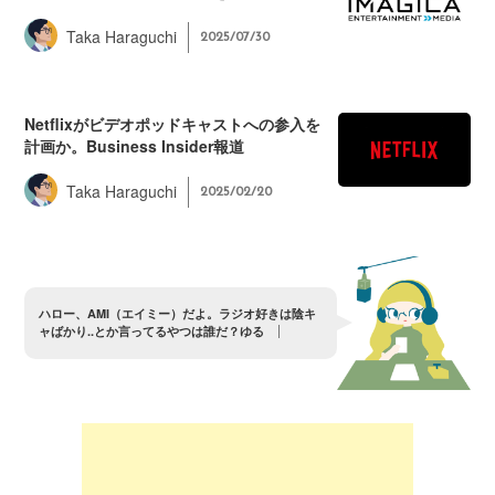
Taka Haraguchi
2025/07/30
Netflixがビデオポッドキャストへの参入を
計画か。Business Insider報道
Taka Haraguchi
2025/02/20
ハ
ロ
ー
、
A
M
I
（
エ
イ
ミ
ー
）
だ
よ
。
ラ
ジ
オ
好
き
は
陰
キ
ャ
ば
か
り
.
.
と
か
言
っ
て
る
や
つ
は
誰
だ
？
ゆ
る
さ
ん
ぞ
〜
？