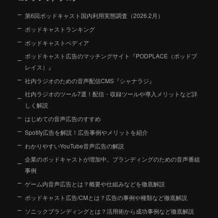
第6回ポッドキャスト国内利用実態調査（2026.2月）
ポッドキャストランキング
ポッドキャストペディア
ポッドキャスト広告のマッチングサイト『PODPLACE（ポッドプ
レイス）』
社内ラジオのための音声配信CMS『シャナラジ』
社内ラジオのツール7選！配信・収録ツールや導入メリットなど詳
しく解説
はじめての音声広告のすすめ
Spotify広告を解説！広告事例やメリットを紹介
わかりやすいYouTube音声広告の解説
企業のポッドキャストが増加中。ブランディングのための音声番組
事例
ゲーム内音声広告とは？概要や仕組みなどを徹底解説
ポッドキャスト広告/CMとは？広告の事例や種類など徹底解説
ソニックブランディングとは？活用術から成功事例など徹底解説