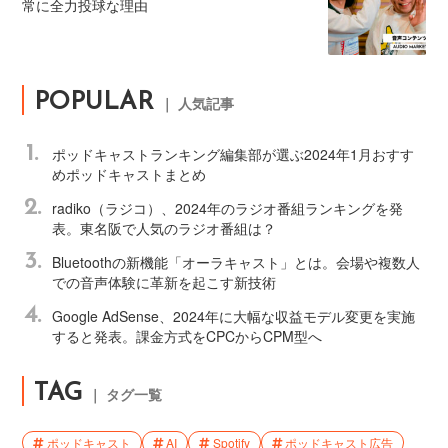
常に全力投球な理由
POPULAR
｜ 人気記事
1.
ポッドキャストランキング編集部が選ぶ2024年1月おすす
めポッドキャストまとめ
2.
radiko（ラジコ）、2024年のラジオ番組ランキングを発
表。東名阪で人気のラジオ番組は？
3.
Bluetoothの新機能「オーラキャスト」とは。会場や複数人
での音声体験に革新を起こす新技術
4.
Google AdSense、2024年に大幅な収益モデル変更を実施
すると発表。課金方式をCPCからCPM型へ
TAG
｜ タグ一覧
ポッドキャスト
AI
Spotify
ポッドキャスト広告