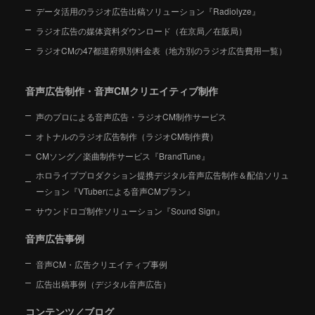
データ活用のラジオ広告出稿ソリューション『Radiolyze』
ラジオ広告の媒体資料ダウンロード（在京局／在阪局）
ラジオCMの47都道府県別料金表（地方別のラジオ広告費用一覧）
音声広告制作・音声CMクリエイティブ制作
声のプロによる音声広告・ラジオCM制作サービス
オトナルのラジオ広告制作（ラジオCM制作費）
CMソング／楽曲制作サービス『BrandTune』
ホロライブプロダクション提携デジタル音声広告制作＆配信ソリュ
ーション
『VTuberによる音声CMプラン』
サウンドロゴ制作ソリューション『Sound Sign』
音声広告事例
音声CM・広告クリエイティブ事例
広告出稿事例（デジタル音声広告）
コンテンツ／ブログ