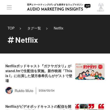
音声とマーケティングの"いま"を探求するウェブマガジン
AUDIO MARKETING INSIGHTS
ABOUT
TOP
タグ一覧
Netflix
Netflix
Netflixポッドキャスト『ガクヤガタリ』が
stand.fmで生配信を実施。新作映画「This
is I」に出演した望月春希氏らがゲストで登
場
Rukito Muto
2026/02/24
Netflixがビデオポッドキャストの配信を開