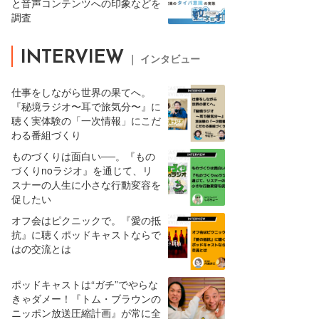
と音声コンテンツへの印象などを
調査
INTERVIEW
｜ インタビュー
仕事をしながら世界の果てへ。
『秘境ラジオ〜耳で旅気分〜』に
聴く実体験の「一次情報」にこだ
わる番組づくり
ものづくりは面白い──。『もの
づくりnoラジオ』を通じて、リ
スナーの人生に小さな行動変容を
促したい
オフ会はピクニックで。『愛の抵
抗』に聴くポッドキャストならで
はの交流とは
ポッドキャストは“ガチ”でやらな
きゃダメー！『トム・ブラウンの
ニッポン放送圧縮計画』が常に全