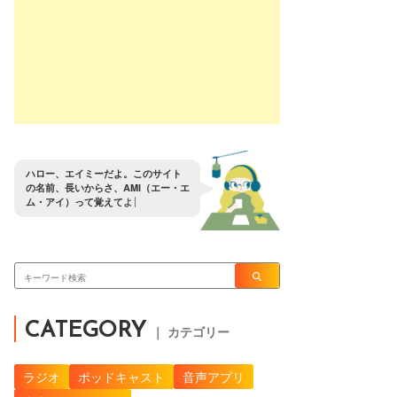
ハ
ロ
ー
、
エ
イ
ミ
ー
だ
よ
。
こ
の
サ
イ
ト
の
名
前
、
長
い
か
ら
さ
、
A
M
I
（
エ
ー
・
エ
ム
・
ア
イ
）
っ
て
覚
え
て
よ
。
CATEGORY
｜ カテゴリー
ラジオ
ポッドキャスト
音声アプリ