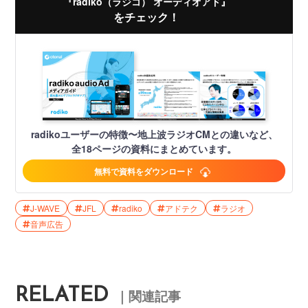
『radiko（ラジコ） オーディオアド』
をチェック！
radikoユーザーの特徴〜地上波ラジオCMとの違いなど、
全18ページの資料にまとめています。
無料で資料をダウンロード
J-WAVE
JFL
radiko
アドテク
ラジオ
音声広告
RELATED
｜関連記事