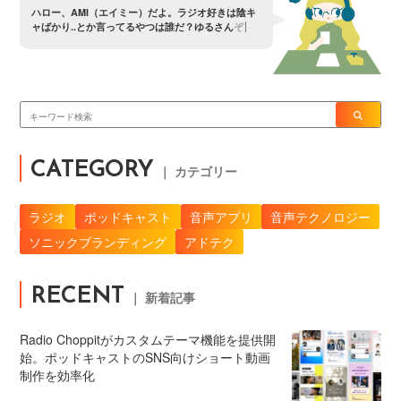
ハ
ロ
ー
、
A
M
I
（
エ
イ
ミ
ー
）
だ
よ
。
ラ
ジ
オ
好
き
は
陰
キ
ャ
ば
か
り
.
.
と
か
言
っ
て
る
や
つ
は
誰
だ
？
ゆ
る
さ
ん
ぞ
〜
？
CATEGORY
｜ カテゴリー
ラジオ
ポッドキャスト
音声アプリ
音声テクノロジー
ソニックブランディング
アドテク
RECENT
｜ 新着記事
Radio Choppitがカスタムテーマ機能を提供開
始。ポッドキャストのSNS向けショート動画
制作を効率化