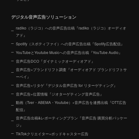
デジタル音声広告ソリューション
radiko（ラジコ）への音声広告出稿『radiko（ラジコ）オーディオ
アド』
Spotify（スポティファイ）への音声広告出稿『Spotify広告配信』
YouTubeとYoutube Musicへの音声広告出稿『YouTube Audio』
音声広告DCO『ダイナミックオーディオアド』
音声広告×ブランドリフト調査『オーディオアド ブランドリフトサ
ーベイ』
音声広告×リタゲ『デジタル音声広告 for リターゲティング』
音声広告×位置情報『ジオターゲティング音声広告』
動画（Tver・ABEMA・Youtube）×音声広告を連携出稿『OTT広告
配信』
音声広告出稿&レポーティングプラン『音声広告 購買分析パッケー
ジ』
TikTokクリエイター×ポッドキャスター広告