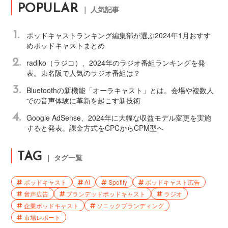
POPULAR
｜ 人気記事
1.
ポッドキャストランキング編集部が選ぶ2024年1月おすす
めポッドキャストまとめ
2.
radiko（ラジコ）、2024年のラジオ番組ランキングを発
表。東名阪で人気のラジオ番組は？
3.
Bluetoothの新機能「オーラキャスト」とは。会場や複数人
での音声体験に革新を起こす新技術
4.
Google AdSense、2024年に大幅な収益モデル変更を実施
すると発表。課金方式をCPCからCPM型へ
TAG
｜ タグ一覧
ポッドキャスト
AI
Spotify
ポッドキャスト広告
音声広告
ブランデッドポッドキャスト
ラジオ
企業ポッドキャスト
ソニックブランディング
市場レポート