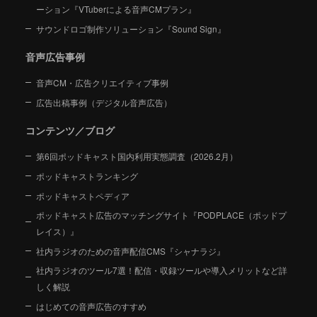
ーション
『VTuberによる音声CMプラン』
サウンドロゴ制作ソリューション『Sound Sign』
音声広告事例
音声CM・広告クリエイティブ事例
広告出稿事例（デジタル音声広告）
コンテンツ／ブログ
第6回ポッドキャスト国内利用実態調査（2026.2月）
ポッドキャストランキング
ポッドキャストペディア
ポッドキャスト広告のマッチングサイト『PODPLACE（ポッドプ
レイス）』
社内ラジオのための音声配信CMS『シャナラジ』
社内ラジオのツール7選！配信・収録ツールや導入メリットなど詳
しく解説
はじめての音声広告のすすめ