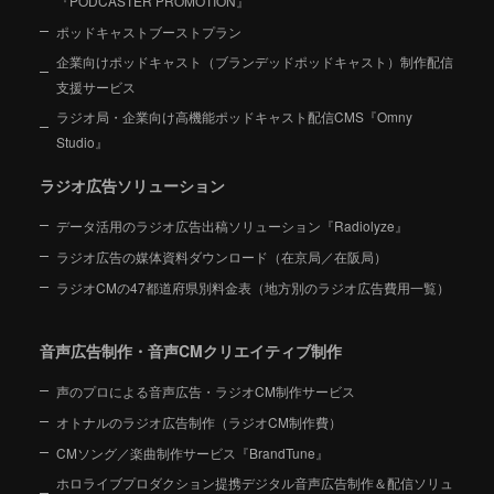
『PODCASTER PROMOTION』
ポッドキャストブーストプラン
企業向けポッドキャスト（ブランデッドポッドキャスト）制作配信
支援サービス
ラジオ局・企業向け高機能ポッドキャスト配信CMS『Omny
Studio』
ラジオ広告ソリューション
データ活用のラジオ広告出稿ソリューション『Radiolyze』
ラジオ広告の媒体資料ダウンロード（在京局／在阪局）
ラジオCMの47都道府県別料金表（地方別のラジオ広告費用一覧）
音声広告制作・音声CMクリエイティブ制作
声のプロによる音声広告・ラジオCM制作サービス
オトナルのラジオ広告制作（ラジオCM制作費）
CMソング／楽曲制作サービス『BrandTune』
ホロライブプロダクション提携デジタル音声広告制作＆配信ソリュ