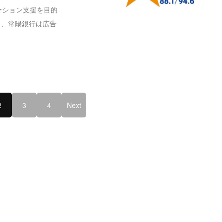
ーション支援を目的
き、常陽銀行は広告
2
3
4
Next