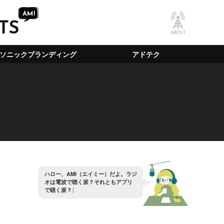
TS
ABOUT
ソニックブランディング
アドテク
ハ
ロ
ー
、
A
M
I
（
エ
イ
ミ
ー
）
だ
よ
。
ラ
ジ
オ
は
電
波
で
聴
く
派
？
そ
れ
と
も
ア
プ
リ
で
聴
く
派
？