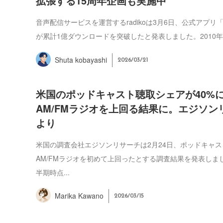
拡張する15周年企画も実施中
音声配信サービスを運営するradikoは3月6日、公式アプリ「r
が累計1億ダウンロードを突破したと発表しました。2010年の
Shuta kobayashi
2026/03/21
米国のポッドキャスト聴取シェアが40%
AM/FMラジオを上回る結果に。エジソン
より
米国の調査会社エジソンリサーチは2月24日、ポッドキャ
AM/FMラジオを初めて上回ったとする調査結果を発表しまし
半期時点...
Marika Kawano
2026/03/15