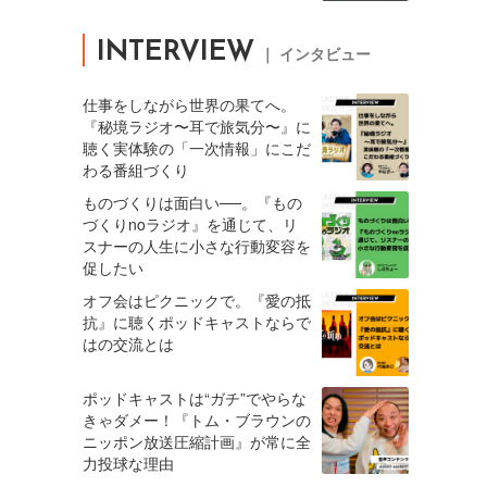
INTERVIEW
｜ インタビュー
仕事をしながら世界の果てへ。
『秘境ラジオ〜耳で旅気分〜』に
聴く実体験の「一次情報」にこだ
わる番組づくり
ものづくりは面白い──。『もの
づくりnoラジオ』を通じて、リ
スナーの人生に小さな行動変容を
促したい
オフ会はピクニックで。『愛の抵
抗』に聴くポッドキャストならで
はの交流とは
ポッドキャストは“ガチ”でやらな
きゃダメー！『トム・ブラウンの
ニッポン放送圧縮計画』が常に全
力投球な理由