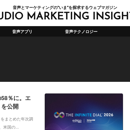
音声とマーケティングの"いま"を探求するウェブマガジン
UDIO MARKETING INSIGH
音声アプリ
音声テクノロジー
58％に。エ
6』を公開
向をまとめた年次調
、米国の...