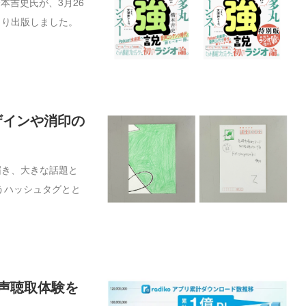
本吉史氏が、3月26
より出版しました。
ザインや消印の
届き、大きな話題と
うハッシュタグとと
音声聴取体験を