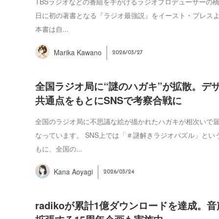
TBSラジオなどの番組を手がけるラジオプロデューサーの橋
日に初の著書となる『ラジオ最強説』をイースト・プレス
本書は自...
Marika Kawano
2026/03/27
全国ラジオ局に“謎のハガキ”が拡散。デ
共通点をもとにSNSで考察合戦に
全国のラジオ局に不思議な絵が描かれたハガキが相次いで
なっています。 SNS上では「＃謎解きラジオパズル」とい
もに、全国の...
Kana Aoyagi
2026/03/24
radikoが累計1億ダウンロードを達成。