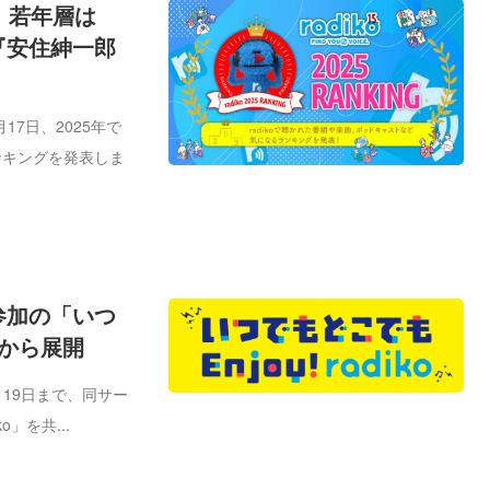
表。若年層は
『安住紳一郎
17日、2025年で
ンキングを発表しま
局参加の「いつ
4日から展開
月19日まで、同サー
」を共...