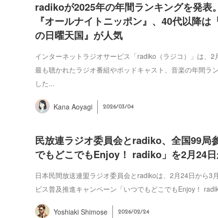
radikoが2025年の年間ランキングを発
『オールナイトニッポン』、40代以降は
の日曜天国』が人気
インターネットラジオサービス「radiko（ラジコ）」は、2月
最も聴かれたラジオ番組やポッドキャスト、音楽の年間ラ
した...
Kana Aoyagi
2026/03/04
民放連ラジオ委員会とradiko、全国99
でもどこでもEnjoy！ radiko」を2月2
日本民間放送連盟ラジオ委員会とradikoは、2月24日から3
ビス普及推進キャンペーン「いつでもどこでもEnjoy！ radiko
Yoshiaki Shimose
2026/02/24