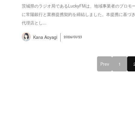
茨城県のラジオ局であるLuckyFMは、地域事業者のプロモ
に常陽銀行と業務提携契約を締結しました。本提携に基づ
代理店とし...
Kana Aoyagi
2026/01/23
Prev
1